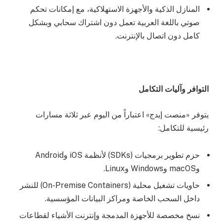
المنازل الذكية والأجهزة الاستهلاكية، مع إمكانات تحكم
صوتي باللغة العربية تعمل دون اشتراك سحابي وبشكل
كامل دون اتصال بالإنترنت.
التوافر وآليات التكامل
يتوفر «منصت إيدج» اعتباراً من اليوم عبر ثلاثة مسارات
رئيسية للتكامل:
حزم تطوير برمجيات (SDKs) لأنظمة iOS وAndroid
وmacOS وWindows وLinux.
حاويات تشغيل محلية (On-Premise Containers) للنشر
داخل السحب الخاصة ومراكز البيانات المؤسسية.
نسخ مخصصة للأجهزة المدمجة وإنترنت الأشياء لقطاعات