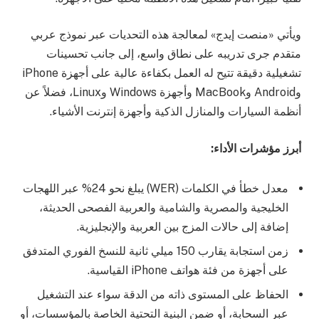
ويأتي «منصت إيدج» لمعالجة هذه التحديات عبر نموذج عربي
متقدم جرى تدريبه على نطاق واسع، إلى جانب تحسينات
تشغيلية دقيقة تتيح له العمل بكفاءة عالية على أجهزة iPhone
وAndroid وMacBook وأجهزة Windows وLinux، فضلاً عن
أنظمة السيارات والمنازل الذكية وأجهزة إنترنت الأشياء.
أبرز مؤشرات الأداء:
معدل خطأ في الكلمات (WER) يبلغ نحو 24% عبر اللهجات
الخليجية والمصرية والشامية والعربية الفصحى الحديثة،
إضافة إلى حالات المزج بين العربية والإنجليزية.
زمن استجابة يقارب 150 ميلي ثانية للنسخ الفوري المتدفق
على أجهزة من فئة هواتف iPhone القياسية.
الحفاظ على المستوى ذاته من الدقة سواء عند التشغيل
عبر السحابة، أو ضمن البنية التحتية الخاصة بالمؤسسات، أو