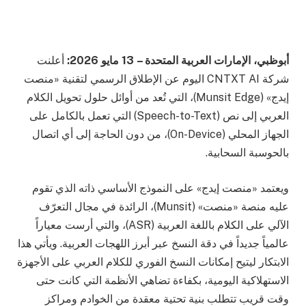
أبوظبي، الإمارات العربية المتحدة – 13 مايو 2026:
أعلنت
شركة CNTXT AI اليوم عن الإطلاق الرسمي لتقنية «منصت
إيدج» (Munsit Edge)، التي تُعد من أوائل حلول تحويل الكلام
العربي إلى نص (Speech-to-Text) التي تعمل بالكامل على
الجهاز المحلي (On-Device)، من دون الحاجة إلى أي اتصال
بالحوسبة السحابية.
ويعتمد «منصت إيدج» على النموذج الأساسي ذاته الذي تقوم
عليه منصة «منصت» (Munsit)، الرائدة في مجال التعرّف
الآلي على الكلام باللغة العربية (ASR)، والتي أرست معياراً
عالمياً جديداً في دقة النسخ عبر أبرز اللهجات العربية. ويأتي هذا
الابتكار ليتيح إمكانات النسخ الفوري للكلام العربي على الأجهزة
الاستهلاكية اليومية، بكفاءة تضاهي الأنظمة التي كانت حتى
وقت قريب تتطلب بنية تحتية معقدة من الخوادم ومراكز