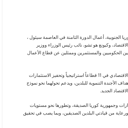
يا الجنوبية، أعمال الدورة الثامنة في العاصمة سيئول ،
اقتصاد، وكيونغ هو تشو، نائب رئيس الوزراء ووزير
لين الحكوميين والمستثمرين وممثلين عن قطاع الأعمال
حيث اتفق الجانبان على توسيع وتنويع مظلة التعاون الاقتصادي في 11 قطاعاً استراتيجياً وتحفيز الاستثمارات
هداف الأجندة التنموية للبلدين، ويدعم تحولهما نحو نموذج
اقتصاد الجديد.
مارات وجمهورية كوريا الصديقة، وتطورها نحو مستويات
ورعاية من قيادتي البلدين الصديقين، وبما يصب في تحقيق