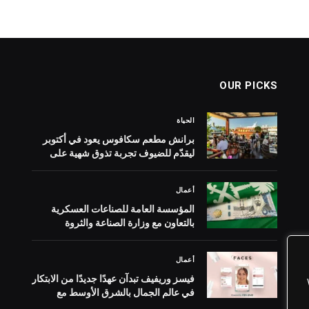
OUR PICKS
الحياة
برانش مطعم سكافوس يعود في أكتوبر
ليقدّم للضيوف تجربة تذوق شهية على
إطلالات خور دبي الخلابة
أعمال
المؤسسة العامة للصناعات العسكرية
بالتعاون مع وزارة الصناعة والثروة
المعدنية والمركز الوطني للتخصيص تعلن
عن إطلاق مرحلة طلب إبداء الرغبة
أعمال
وطلب التأهيل لتخصيص مصنع الملابس
والتجهيزات العسكرية
فيسز وريفيف تبدآن عهدًا جديدًا من الابتكار
في عالم الجمال بالشرق الأوسط مع
مستشار البشرة المُعزز بالذكاء الاصطناعي