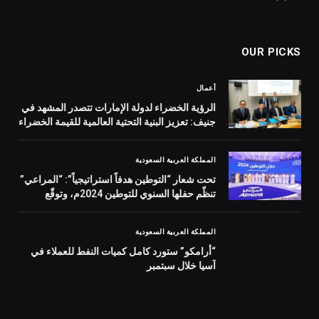
OUR PICKS
أعمال
الرؤية الخضراء لدولة الإمارات تتصدر المشهد في
جنيف: تعزيز البنية التحتية العالمية للقيمة الخضراء
خلال منتدى القمة العالمية لمجتمع المعلومات
WSIS 2026 وقمة “الذكاء الاصطناعي من أجل
المملكة العربية السعودية
الخير” 2026
تحت شعار “التوطين هدفاً استراتيجياً”: “المراعي”
تنظّم حفلها السنوي للتوطين 2024م، وتوقّع
اتفاقيات جديدة لتدريب وتأهيل الشباب السعودي
لسوق العمل
المملكة العربية السعودية
“أرامكو” ستورد كامل كميات النفط للعملاء في
آسيا خلال سبتمبر