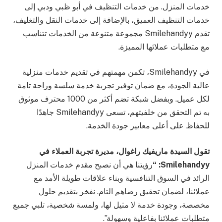
خدمات المنزل. من خدمات التنظيف في أبو ظبي ودبي إلى
خدمات التنظيف العميق، بالإضافة إلى خدمات النقل والتغليف،
تقدم Smilehandyy مجموعة متنوعة من الخدمات تتناسب
مع متطلبات عملائها المميزة.
في Smilehandyy، تكمن مهمتهم في تقديم خدمات منزلية
عالية الجودة، مع ضمان توفير تجربة خدمة سلسة وراحة تامة
لكل عميل. وبفضل شبكة تضم أكثر من 1000 محترف موثوق
به تم التحقق من خلفيتهم، تسعى Smilehandyy جاهدًا
للحفاظ على أعلى معايير جودة الخدمة.
تقول السيدة ماريفيك راغوال، مديرة تجربة العملاء
في
Smilehandyy
: “
رؤيتنا هي أن نصبح مقدم خدمات المنزل
الرائد في السوق التنافسية وبناء علاقات طويلة الأمد مع
عملائنا، لضمان تحقيق رضاهم التام. نفخر بتقديم حلول
مخصصة، وجودة خدمة لا مثيل لها، ولمسة شخصية، تلبي جميع
متطلبات عملائنا بفاعلية وسهولة”.