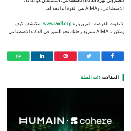
انضم إلى ثورة الذكاء الاصطناعي
:
المستقبل هو للذكاء
الاصطناعي، وAIMA هي القوة الدافعة له.
لا تفوت الفرصة – قم بزيارة
www.iaidl.org
لتكتشف كيف
يمكن لـ AIMA تسريع رحلتك نحو التميز في الذكاء الاصطناعي.
فيسبوك
تويتر
بينتيريست
لينكدإن
واتساب
المقالات
ذات الصلة