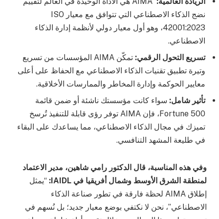
الريادة العالمية:
AIMA هي الأداة الوحيدة في العالم لتقييم
نضج الذكاء الاصطناعي التي تتوافق مع معيار ISO
42001:2023، وهو أول معيار دولي لأنظمة إدارة الذكاء
الاصطناعي.
تسريع التحول الرقمي
:
تمكّن AIMA المؤسسات من تسريع
وتيرة تطبيق تقنيات الذكاء الاصطناعي مع الحفاظ على أعلى
معايير الحوكمة وإدارة المخاطر والممارسات الأخلاقية.
تأثير شامل
:
سواء كانت مؤسستك ناشئة أو ضمن قائمة
Fortune 500، فإن AIMA توفر رؤى قابلة للتنفيذ تُرسخ
تميزك في مجال الذكاء الاصطناعي، مما يساعدك على البقاء
في طليعة المشهد التنافسي.
وفي هذه المناسبة، قال الدكتور رامي شاهين، مدير الاعتماد
لمنطقة الشرق الأوسط وشمال أفريقيا في
IAIDL
:
“يمثل
إطلاق AIMA لحظة فارقة في تطور صناعة الذكاء
الاصطناعي”، نحن لا نكتفي بوضع معيار جديد؛ بل نُسهم في