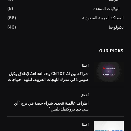
الولايات المتحدة
(8)
المملكة العربية السعودية
(66)
تكنولوجيا
(43)
OUR PICKS
أعمال
شراكة بين CNTXT AI وActualize لإطلاق وكيل
صوتي ذكي مدرك للهجات العربية، لتلبية احتياجات
سوق الذكاء الاصطناعي التفاعلي في الخليج
والبالغ 2.2 مليار دولار
أعمال
اطراف عالمية تتحدى شراء حصة في برج “آي
سي دي بروكفيلد بليس”
أعمال