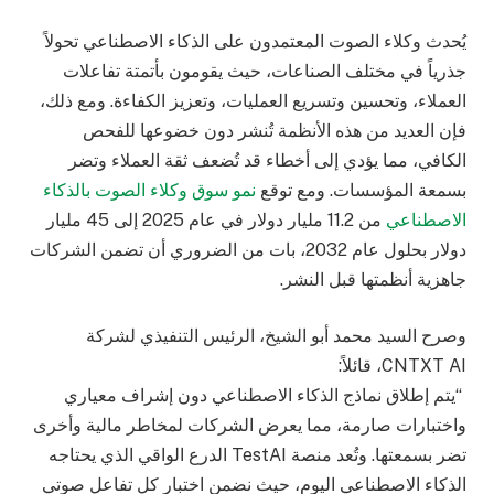
يُحدث وكلاء الصوت المعتمدون على الذكاء الاصطناعي تحولاً
جذرياً في مختلف الصناعات، حيث يقومون بأتمتة تفاعلات
العملاء، وتحسين وتسريع العمليات، وتعزيز الكفاءة. ومع ذلك،
فإن العديد من هذه الأنظمة تُنشر دون خضوعها للفحص
الكافي، مما يؤدي إلى أخطاء قد تُضعف ثقة العملاء وتضر
بسمعة المؤسسات. ومع توقع
نمو
سوق
وكلاء
الصوت
بالذكاء
الاصطناعي
من 11.2 مليار دولار في عام 2025 إلى 45 مليار
دولار بحلول عام 2032، بات من الضروري أن تضمن الشركات
جاهزية أنظمتها قبل النشر.
وصرح السيد محمد أبو الشيخ، الرئيس التنفيذي لشركة
CNTXT AI، قائلاً:
“يتم إطلاق نماذج الذكاء الاصطناعي دون إشراف معياري
واختبارات صارمة، مما يعرض الشركات لمخاطر مالية وأخرى
تضر بسمعتها. وتُعد منصة TestAI الدرع الواقي الذي يحتاجه
الذكاء الاصطناعي اليوم، حيث نضمن اختبار كل تفاعل صوتي