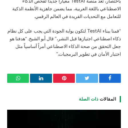
باختصار، تُعد منصة TestAI معياراً جديداً لفحص الذكاء
الاصطناعي باللغة العربية، مما يضمن جاهزية الأنظمة الذكية
للتعامل مع التحديات الفريدة في العالم الرقمي.
“قمنا ببناء TestAI لتكون بوابة الجودة التي يجب على كل نظام
ذكاء اصطناعي اجتيازها قبل النشر،” قال أبو الشيخ. “هدفنا هو
جعل التحقق من صحة الذكاء الاصطناعي أمراً أساسياً مثل
اختبار الأمان في تطوير البرمجيات.”
فيسبوك
تويتر
بينتيريست
لينكدإن
واتساب
المقالات
ذات الصلة