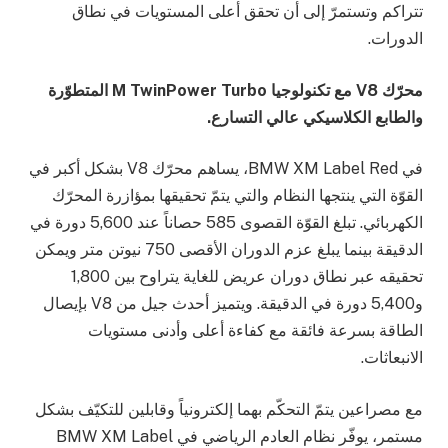
تتراكم وتستمرّ إلى أن تحقق أعلى المستويات في نطاق
الدورات.
محرّك
V8
مع تكنولوجيا
M TwinPower Turbo
المتطوّرة
والطابع الكلاسيكي عالي التسارع.
في BMW XM Label Red، يساهم محرّك V8 بشكل أكبر في
القوّة التي ينتجها النظام والتي يتمّ تحقيقها بمؤازرة المحرّك
الكهربائي. تبلغ القوّة القصوى 585 حصاناً عند 5,600 دورة في
الدقيقة بينما يبلغ عزم الدوران الأقصى 750 نيوتن متر ويمكن
تحقيقه عبر نطاق دوران عريض للغاية يتراوح بين 1,800
و5,400 دورة في الدقيقة. ويتميز أحدث جيل من V8 بإيصال
الطاقة بسرعة فائقة مع كفاءة أعلى وأدنى مستويات
الانبعاثات.
مع مصراعين يتمّ التحكّم بهما إلكترونياً وقابلين للتكيّف بشكل
مستمر، يوفّر نظام العادم الرياضي في BMW XM Label