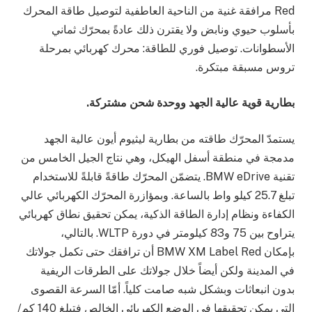
Red مرافقة غنية من الناحية العاطفية لتوصيل طاقة المحرك
بأسلوب حيوي ونابض ولا يقترن ذلك عادةً بمحرّك ثماني
الأسطوانات. توصيل فوري للطاقة: محرك كهربائي بمرحلة
تروس مسبقة مبتكرة.
بطارية قوية عالية الجهد ووحدة شحن مشتركة.
يستمدّ المحرّك طاقته من بطارية ليثيوم أيون عالية الجهد
مدمجة في منطقة أسفل الهيكل، وهي نتاج الجيل الخامس من
تقنية BMW eDrive. يتضمّن المحرّك طاقةً قابلةً للاستخدام
تبلغ 25.7 كيلو واط بالساعة. وبمؤازرة المحرّك الكهربائي عالي
الكفاءة ونظام إدارة الطاقة الذكية، يمكن تحقيق نطاق كهربائي
يتراوح بين 75 و83 كيلومتر في دورة WLTP. بالتالي،
بإمكان BMW XM Label Red أن ترافقك حتى تكمل جولاتك
في المدينة ولكن أيضاً خلال جولاتك على الطرقات الريفية
بدون انبعاثات وبشكل شبه صامت كلياً. أمّا السرعة القصوى
التي يمكن تحقيقها في الوضع الكهربائي الخالص فتبلغ 140 كم/