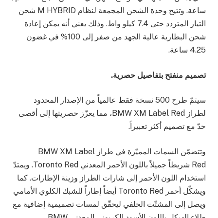
ساعة. وتتيح وحدة الشحن المجمعة لنظام M HYBRID شحن
التيار المتردد حتى 7.4 كيلو واط. وذلك يعني أنه يمكن إعادة
شحن البطارية عالية الجهد من صفر إلى 100% في غضون
4.25 ساعة.
تصميم منفتح بتفاصيل حصرية.
سيتمّ طرح 500 نسخة فقط عالمياً من الإصدار المحدود
لطراز BMW XM Label Red، مما يعزّز حصريتها إلى أقصى
حدّ مع تصميم أكثر تعبيراً.
وتتضمّن السمات المميّزة في طراز BMW XM Label
Red شريطاً جميلاً باللون الأحمر المعدني Toronto Red. ويمتدّ
استخدام اللون الأحمر إلى شارات الطراز وزينة الإطارات. كما
ويشكّل أحمر Toronto Red أيضاً إطاراً للشبك الكلوي الأمامي
ويصل إلى المشتّت الخلفي ليحقّق لمسات تصميمية إضافية مع
طلاء الهيكل باللون الأسود الكربوني المعدني BMW