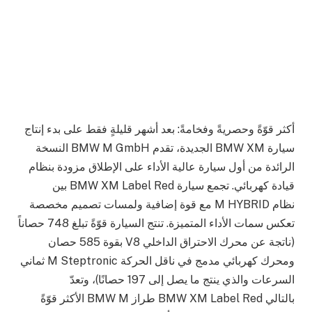
أكثر قوّةً وحصريةً وفخامةً: بعد أشهر قليلةٍ فقط على بدء إنتاج
سيارة BMW XM الجديدة، تقدم BMW M GmbH النسخة
الرائدة من أول سيارة عالية الأداء على الإطلاق مزودة بنظام
قيادة كهربائي. تجمع سيارة BMW XM Label Red بين
نظام M HYBRID مع قوة إضافية ولمسات تصميم مخصصة
تعكس سمات الأداء المتميزة. تنتج السيارة قوّةً تبلغ 748 حصاناً
(ناتجة عن محرك الاحتراق الداخلي V8 بقوة 585 حصان
ومحرك كهربائي مدمج في ناقل الحركة M Steptronic ثماني
السرعات والذي ينتج ما يصل إلى 197 حصانًا)، وتعدّ
بالتالي BMW XM Label Red طراز BMW M الأكثر قوّةً