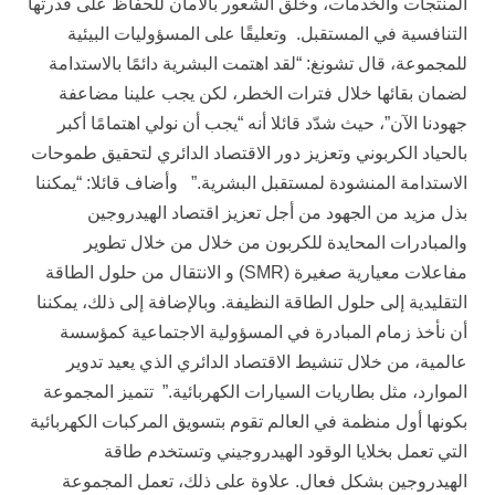
المنتجات والخدمات، وخلق الشعور بالأمان للحفاظ على قدرتها
التنافسية في المستقبل. وتعليقًا على المسؤوليات البيئية
للمجموعة، قال تشونغ: “لقد اهتمت البشرية دائمًا بالاستدامة
لضمان بقائها خلال فترات الخطر، لكن يجب علينا مضاعفة
جهودنا الآن”، حيث شدّد قائلا أنه “يجب أن نولي اهتمامًا أكبر
بالحياد الكربوني وتعزيز دور الاقتصاد الدائري لتحقيق طموحات
الاستدامة المنشودة لمستقبل البشرية.” وأضاف قائلا: “يمكننا
بذل مزيد من الجهود من أجل تعزيز اقتصاد الهيدروجين
والمبادرات المحايدة للكربون من خلال من خلال تطوير
مفاعلات معيارية صغيرة (SMR) و الانتقال من حلول الطاقة
التقليدية إلى حلول الطاقة النظيفة. وبالإضافة إلى ذلك، يمكننا
أن نأخذ زمام المبادرة في المسؤولية الاجتماعية كمؤسسة
عالمية، من خلال تنشيط الاقتصاد الدائري الذي يعيد تدوير
الموارد، مثل بطاريات السيارات الكهربائية.” تتميز المجموعة
بكونها أول منظمة في العالم تقوم بتسويق المركبات الكهربائية
التي تعمل بخلايا الوقود الهيدروجيني وتستخدم طاقة
الهيدروجين بشكل فعال. علاوة على ذلك، تعمل المجموعة