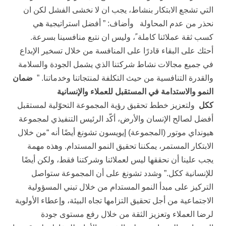
التي تشجع الابتكار بنشاط، يجب ان لا نخشى الفشل لكن ان
نحذر من عدم المحاولة وأضاف: ” أفضل استراتيجية هي
كسب ثقة عملائنا كاملة ً، وليس ان نتبع منافسينا بسرعة.
أحثك على البقاء قادرًا على المنافسة من خلال تسخير الإبداع
في جميع مجالات نشاط شركتنا الذي يشمل الجودة والسلامة
والقدرة التنافسية من حيث التكلفة لمنتجاتنا وخدماتنا. ”
ضمان
النمو والاستدامة في المستقبل للعملاء والإنسانية
ككل
ولتعزيز خطط تحقيق رؤية المجموعة التحوّلية لمستقبل
أفضل لصالح الإنسان والأرض، أكّد الرئيس التنفيذي لمجموعة
هيونداي موتور (المجموعة) إيويسون تشونغ أيضًا أنه “من خلال
الابتكار المستمر، يمكننا تحقيق النمو المستدام. وهذه مهمة
يجب علينا أن نحققها ليس لعملائنا وشركتنا فقط، ولكن أيضًا
للإنسانية ككل.” وشدد تشونغ على أن المجموعة ستواصل
التركيز على مبدأ النمو المستدام من خلال تبني المسؤولية
الاجتماعية من أجل تحقيق التزامها تجاه البيئة، وإعطاء الأولوية
لرضا العملاء وتعزيز الثقة من خلال رفع مستوى جودة