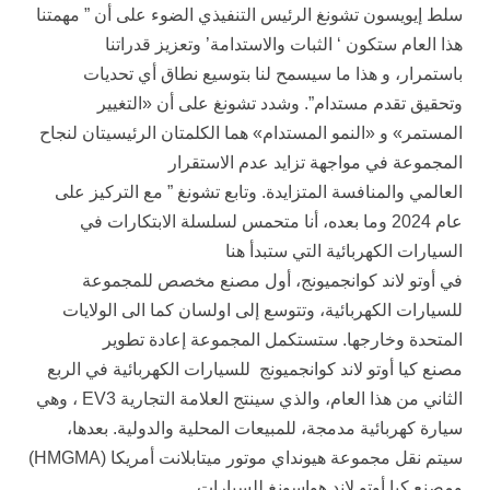
سلط إيويسون تشونغ الرئيس التنفيذي الضوء على أن ” مهمتنا
هذا العام ستكون ‘ الثبات والاستدامة’ وتعزيز قدراتنا
باستمرار، و هذا ما سيسمح لنا بتوسيع نطاق أي تحديات
وتحقيق تقدم مستدام”. وشدد تشونغ على أن «التغيير
المستمر» و «النمو المستدام» هما الكلمتان الرئيسيتان لنجاح
المجموعة في مواجهة تزايد عدم الاستقرار
العالمي والمنافسة المتزايدة. وتابع تشونغ ” مع التركيز على
عام 2024 وما بعده، أنا متحمس لسلسلة الابتكارات في
السيارات الكهربائية التي ستبدأ هنا
في أوتو لاند كوانجميونج، أول مصنع مخصص للمجموعة
للسيارات الكهربائية، وتتوسع إلى اولسان كما الى الولايات
المتحدة وخارجها. ستستكمل المجموعة إعادة تطوير
مصنع كيا أوتو لاند كوانجميونج للسيارات الكهربائية في الربع
الثاني من هذا العام، والذي سينتج العلامة التجارية EV3 ، وهي
سيارة كهربائية مدمجة، للمبيعات المحلية والدولية. بعدها،
سيتم نقل مجموعة هيونداي موتور ميتابلانت أمريكا (HMGMA)
ومصنع كيا أوتو لاند هواسونغ للسيارات