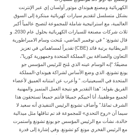
الكهربائية ومصنع هيونداي موتور أولسان إي عبر الإنترنت
بشكل متسلسل لتقديم سيارات كهربائية مبتكرة إلى السوق
العالمية، مع استراتيجية شاملة للمجموعة لتصبح عالمياً أكبر
ثلاث شركات مصنعة للسيارات الكهربائية بحلول عام 2030. و
قال تشونغ: ” في نوفمبر الماضي، مُنحت وسام الامبراطورية
البريطانية برتبة قائد (CBE) تقديراً لمساهماتي في تعزيز
التعاون والصداقة بين المملكة المتحدة وجمهورية كوريا”،
مضيفًا: “إنه الوسام عينه الذي مُنح للرئيس المؤسس جو
يونغ تشونغ، الذي وضع الأساس لشراكة هيونداي-المملكة
المتحدة في السبعينيات. ” وأعرب عن امتنانه العميق لأعضاء
الفريق بقوله: “هذا التقدير هو نتيجة العمل المتميز والمهنية
لجميع موظفينا، أنا أحييكم جميعًا فأنتم جميعاً تستحقون هذا
الشرف تمامًا.” وأضاف تشونغ الرئيس التنفيذي أنه سعيد لا
سيما أن «روح التحدي» للمجموعة قد تم تناقلها مثل ميدالية
خالدة، نشأت مع الرئيس المؤسس جو يونغ تشونغ واستمرت
مع الرئيس الفخري مونغ كو تشونغ. وفي إشارة إلى قدرة