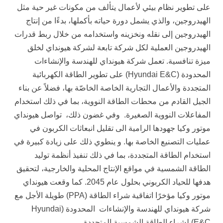
على تطوير نظام بيئي لأعمال يتألف من مكونات غير حية مثل
الهيدروجين، والذي يشمل دورة حياته بأكملها، بدءًا من إنتاج
الهيدروجين إلى نقله ونخزينه واستخدامه من خلال ربط قدرات
الهيدروجين العملية لكل شركة تابعة لشركة هيونداي لخلق
ميزة تنافسية. تعمل شركة هيونداي للهندسة والإنشاءات
المحدودة (Hyundai E&C) على تطوير الطاقة الكهربائية
المتجددة والأعمال التجارية الخاصة الخاصّة بها، فضلاً عن بناء
الجيل القادم من محطات الطاقة النووية، بما في ذلك استخدام
المفاعلات النووية الصغيرة. وفي غضون ذلك، تواصل هيونداي
موتور وكيا جهودها الرامية الى تقليل انبعاثات الكربون في
عمليات التصنيع الخاصة بها. و ينطوي ذلك على زيادة كبيرة في
استخدام الطاقة المتجددة، بما في ذلك تنفيذ أنظمة توليد
الطاقة الشمسية في مواقع الإنتاج المحلية والخارجية، لتحقيق
هدفها للحياد الكربوني بحلول عام 2045. كما وقعت هيونداي
موتور وكيا مؤخرًا اتفاقية شراء الطاقة (PPA) طويلة الأجل مع
شركة هيونداي للهندسة والإنشاءات المحدودة (Hyundai
E&C) لشراء الطاقة الشمسية المتجددة.