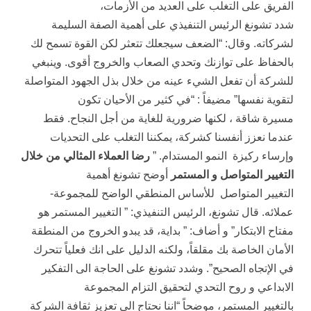
الفريق على التغلب على العديد من الأزمات،
شدد تشونغ الرئيس التنفيذي على أهمية الصفة السليمة
لشركاته. وقال: “الضعف سيجعلك تتعثر لكن القوة تسمح لك
بالحفاظ على توازنك وتحدي الصعاب والخروج أقوى. وينبغي
للشركة أن تفعل الشيء عينه من خلال بذل الجهود المتواصلة
لتقوية نفسها” مضيفاً : “في كثير من الأحيان تكون
مسيرة شاقة ، لكنها ضرورية للغاية من أجل النجاح. فقط
عندما نعزز أنفسنا كشركة، يمكننا التغلب على التحديات
وإرساء ركيزة النمو المستدام. ”
رضا العملاء المثالي من خلال
التغيير المتواصل و المستمر
أوضح تشونغ أهمية
التغيير المتواصل للأساس المنطقي الواضح للمجموعة-
عملائه. قال تشونغ، الرئيس التنفيذي: ” التغيير المستمر هو
مفتاح الابتكار” و أضاف: ” بداية، قد يبدو الخروج من المنطقة
الأمان الخاصة بك مقلقاً، ولكنه الدليل على انك فعلياً تتحرك
في الإتجاه الصحيح”. وشدد تشونغ على الحاجة الى التفكير
الابداعي و روح التحدي لتحقيق التزام المجموعة
بالتغيير المستمر، موضحاً “اننا نحتاج الى تعزيز ثقافة الشركة