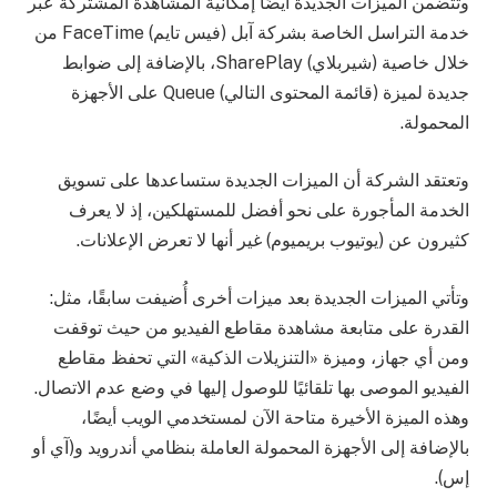
وتتضمن الميزات الجديدة أيضًا إمكانية المشاهدة المشتركة عبر
خدمة التراسل الخاصة بشركة آبل (فيس تايم) FaceTime من
خلال خاصية (شيربلاي) SharePlay، بالإضافة إلى ضوابط
جديدة لميزة (قائمة المحتوى التالي) Queue على الأجهزة
المحمولة.
وتعتقد الشركة أن الميزات الجديدة ستساعدها على تسويق
الخدمة المأجورة على نحو أفضل للمستهلكين، إذ لا يعرف
كثيرون عن (يوتيوب بريميوم) غير أنها لا تعرض الإعلانات.
وتأتي الميزات الجديدة بعد ميزات أخرى أُضيفت سابقًا، مثل:
القدرة على متابعة مشاهدة مقاطع الفيديو من حيث توقفت
ومن أي جهاز، وميزة «التنزيلات الذكية» التي تحفظ مقاطع
الفيديو الموصى بها تلقائيًا للوصول إليها في وضع عدم الاتصال.
وهذه الميزة الأخيرة متاحة الآن لمستخدمي الويب أيضًا،
بالإضافة إلى الأجهزة المحمولة العاملة بنظامي أندرويد و(آي أو
إس).