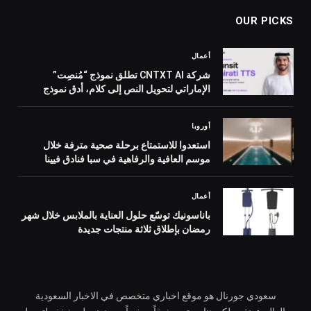
OUR PICKS
أعمال
شركة CNTXT AI تطلق نموذج “مُنصِت”
الإماراتي لتحويل النص إلى كلام، أدق نموذج
صوتي إماراتي أصيل، واضعةً معياراً جديداً لدقة
وتطوّر تقنيات النطق باللغة العربية
أوروبا
استعدوا للاستمتاع برحلة صحية مترفة خلال
موسم العافية والرفاهية في سبا فنادق فيينا
الفاخرة
أعمال
باناسونيك توسّع حلول العناية بالملابس خلال شهر
رمضان بإطلاق ثلاثة منتجات جديدة
سعودي جورنال هو موقع اخباري متخصص في الاخبار السعودية