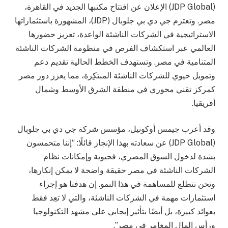
(JDP Global) الإعلان عن افتتاح مكتبها الجديد في القاهرة،
مصر. وتعتزم جي دي بي جلوبال (JDP)، المشهورة باستثماراتها
الاستراتيجية في الشركات الناشئة الواعدة، تعزيز حضورها
العالمي عبر استكشاف الفرص في منظومة الشركات الناشئة
المتنامية في مصر. وتستهدف الخطط الحالية تقديم دعم
وتمويل حيوي للشركات الناشئة المبتكِرة، مما يعزز دور مصر
كمركز تقني محوري في منطقة الشرق الأوسط وشمال
أفريقيا.
وقد أعرب جيمس أوكونيل، مؤسس شركة جي دي بي جلوبال
(JDP Global) عن سعادته بهذا الإنجاز قائلًا: “إننا متحمسون
بشدة لدخول السوق المصري، فحيوية وإمكانات نظام
الشركات الناشئة في مصر حقيقة واضحة لا يمكن إنكارها،
ونحن نتطلع للمساهمة في هذا النمو. إن هدفنا هو إجراء
استثمارات مهمة في الشركات الناشئة، والتي لا تعِد فقط
بعوائد كبيرة، بل أيضًا بتأثير إيجابي على مشهد التكنولوجيا
ورأس المال المغامر في مصر”.