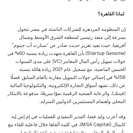
لماذا القاهرة؟
إن المنظومة المزدهرة للشركات الناشئة في مصر تتحول
بسرعة إلى منفذ رئيسي لمنطقة الشرق الأوسط وشمال
أفريقيا، حيث يفيد تقرير حديث صادر عن “ستارت أب جينوم”
(Startup Genome) بأن القاهرة شهدت زيادة بنسبة 60% في
جولات تمويل رأس المال المغامر (VC) على مدى السنوات
الخمس الماضية، مع تسجيل عام 2021 زيادة هائلة بنسبة
156% في إجمالي جولات التمويل مقارنة بالعام السابق. فضلًا
عن ذلك، تشهد أسواق التجارة الإلكترونية، والتكنولوجيا المالية
(فينتك)، والرعاية الصحية الرقمية نموًا سريعًا، مدفوعة بالابتكار
المحلي واهتمام المستثمرين الدوليين المتزايد.
وقد أعرب وليد فضا، المدير التنفيذي للعمليات في إم إس إيه
كابيتال (MSA Capital)، في كلمة ألقاها خلال فاعلية للقاء مع
رأس المال المغامر، نظمتها هيئة تنمية صناعة تكنولوجيا