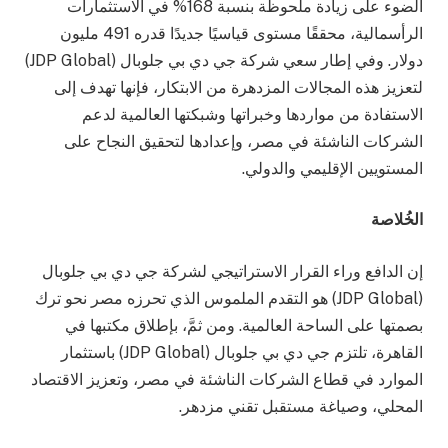
الضوء على زيادة ملحوظة بنسبة 168% في الاستثمارات
الرأسمالية، محققًا مستوى قياسيًا جديدًا قدره 491 مليون
دولار. وفي إطار سعي شركة جي دي بي جلوبال (JDP Global)
لتعزيز هذه المجالات المزدهرة من الابتكار، فإنها تهدف إلى
الاستفادة من مواردها وخبراتها وشبكتها العالمية لدعم
الشركات الناشئة في مصر، وإعدادها لتحقيق النجاح على
المستويين الإقليمي والدولي.
الخُلاصة
إن الدافع وراء القرار الاستراتيجي لشركة جي دي بي جلوبال
(JDP Global) هو التقدم الملموس الذي تحرزه مصر نحو ترك
بصمتها على الساحة العالمية. ومن ثمَّ، بإطلاق مكتبها في
القاهرة، تلتزم جي دي بي جلوبال (JDP Global) باستثمار
الموارد في قطاع الشركات الناشئة في مصر، وتعزيز الاقتصاد
المحلي، وصياغة مستقبل تقني مزدهر.