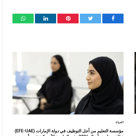
فيسبوك
تويتر
بينتيريست
لينكدإن
واتساب
الحياة
مؤسسة التعليم من أجل التوظيف في دولة الإمارات (EFE-UAE)