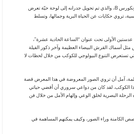
يقع المعرض في ممر حيوي بين الكونكورس C والكونكورس B، والذي تم تحويل جدرانه إلى لوحة حيّة تعرض
ية، تروي حكايات عن الحياة البرية وجمالها، وتسلط
 عدستين الأولى تحت عنوان “الساعة الحادية عشرة”،
ض مثل أسماك القرش البيضاء العظيمة وآخر ذكور الفيلة
التي تستعرض التنوع البيولوجي للكوكب من خلال لحظات لا
كلمة، آمل أن تروي الصور المعروضة في هذا المعرض قصة
 هذا الكوكب. لقد كان من دواعي سروري أن أقضي حياتي
لرحلة البصرية لخلق الوعي وإلهام الأمل من خلال فن
فة المزيد عن القصص الكامنة وراء الصور، وكيف يمكنهم المساهمة في