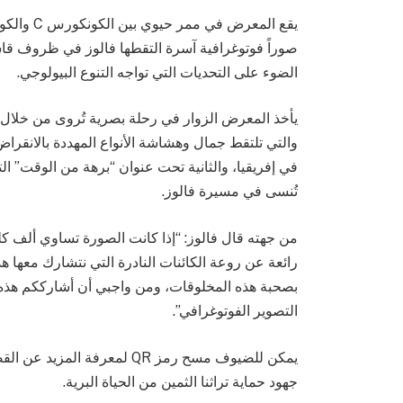
صوراً فوتوغرافية آسرة التقطها فالوز في ظروف قاس
الضوء على التحديات التي تواجه التنوع البيولوجي.
يأخذ المعرض الزوار في رحلة بصرية تُروى من خلال
والتي تلتقط جمال وهشاشة الأنواع المهددة بالانقرا
في إفريقيا، والثانية تحت عنوان “برهة من الوقت” 
تُنسى في مسيرة فالوز.
من جهته قال فالوز: “إذا كانت الصورة تساوي ألف 
رائعة عن روعة الكائنات النادرة التي نتشارك معها
بصحبة هذه المخلوقات، ومن واجبي أن أشارككم هذه ا
التصوير الفوتوغرافي”.
يمكن للضيوف مسح رمز QR لمعر
جهود حماية تراثنا الثمين من الحياة البرية.