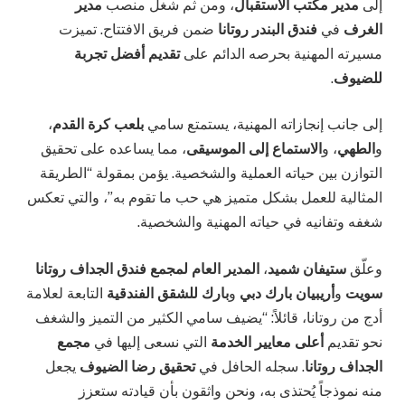
إلى
مدير مكتب الاستقبال
، ومن ثم شغل منصب
مدير
الغرف
في
فندق البندر روتانا
ضمن فريق الافتتاح. تميزت
مسيرته المهنية بحرصه الدائم على
تقديم أفضل تجربة
للضيوف
.
إلى جانب إنجازاته المهنية، يستمتع سامي
بلعب كرة القدم
،
و
الطهي
، و
الاستماع إلى الموسيقى
، مما يساعده على تحقيق
التوازن بين حياته العملية والشخصية. يؤمن بمقولة “الطريقة
المثالية للعمل بشكل متميز هي حب ما تقوم به”، والتي تعكس
شغفه وتفانيه في حياته المهنية والشخصية.
وعلّق
ستيفان شميد
،
المدير العام لمجمع فندق الجداف روتانا
سويت
و
أريبيان بارك دبي
و
بارك للشقق الفندقية
التابعة لعلامة
أدج من روتانا، قائلاً: “يضيف سامي الكثير من التميز والشغف
نحو تقديم
أعلى معايير الخدمة
التي نسعى إليها في
مجمع
الجداف روتانا
. سجله الحافل في
تحقيق رضا الضيوف
يجعل
منه نموذجاً يُحتذى به، ونحن واثقون بأن قيادته ستعزز