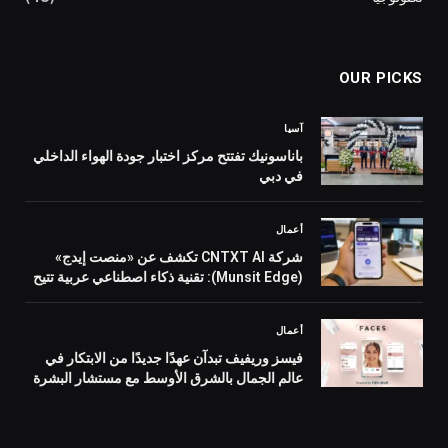
OUR PICKS
آسيا
باناسونيك تفتتح مركز اختبار جودة الهواء الداخلي
في دبي
أعمال
شركة CNTXT AI تكشف عن «منصت إيدج»
(Munsit Edge): تقنية ذكاء اصطناعي عربية تتيح
التحويل الفوري والخاص للكلام إلى نص على
الهواتف والسيارات والأجهزة الذكية
أعمال
فيسز وريفيف تبدآن عهدًا جديدًا من الابتكار في
عالم الجمال بالشرق الأوسط مع مستشار البشرة
المُعزز بالذكاء الاصطناعي