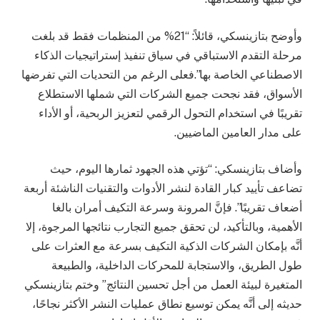
وأوضح بتازينسكي، قائلاً: “21% من المنظمات فقط قد بلغت
مرحلة التقدم الاستباقي في سياق تنفيذ إستراتيجيات الذكاء
الاصطناعي الخاصة بها”.فعلى الرغم من التحديات التي تفرضها
الأسواق، فقد نجحت جميع الشركات التي شملها الاستطلاع
تقريبًا في استخدام التحول الرقمي لتعزيز الربحية، أو الأداء
على مدار العامين الماضيين.
وأضاف بتازينسكي: “تؤتي هذه الجهود ثمارها اليوم، حيث
تضاعف تأييد كبار القادة لنشر الأدوات والتقنيات الناشئة أربعة
أضعاف تقريبًا”. فإنَّ المرونة وسرعة التكيف أمران بالغا
الأهمية، وبالتأكيد، لن تحقق جميع التجارب نتائجها المرجوة، إلا
أنَّه بإمكان الشركات الذكية التكيف بسرعة مع العثرات على
طول الطريق، والاستجابة للمحركات الداخلية، والطبيعة
المتغيرة لبيئة العمل من أجل تحسين النتائج” وختم بتازينسكي
حديثه إلى أنَّه يمكن توسيع نطاق عمليات النشر الأكثر نجاحًا،