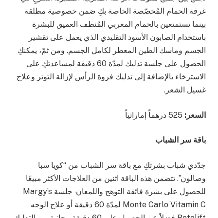
غرفة الحمام المُخصّصة الخاصة بكِ ضمن خصوصية مطلقة
بينما تستمتعين بالحمام المغربي المُنظف العميق للبشرة
باستخدام الصابون الأسود التقليدي الذي يعمل على تقشير
الجسم وماسك الطين المعطر لكامل الجسم. ومن ثمّ، يمكنكِ
الحصول على جلسة تدليك لمدّة 60 دقيقة لمساعدتكِ على
الاسترخاء بالإضافة إلى تدليك فروة الرأس لإزالة التوتر وعلاج
غسيل الشعر.
السعر:
525 درهماً إماراتياً
باقة سر الشباب
جدّدي شباب بشرتكِ مع باقة سر الشباب من “كويا سبا
وصالون”. تتضمن هذه الباقة اثنين من العلاجات الأكثر مبيعًا
للحصول على بشرة فائقة التوهج واللمعان- جلسة Margy’s
Monte Carlo Vitamin C لمدّة 60 دقيقة أو علاج الوجه
Botolift فضلاً عن الحصول على 60 دقيقة مجانية من التدليك