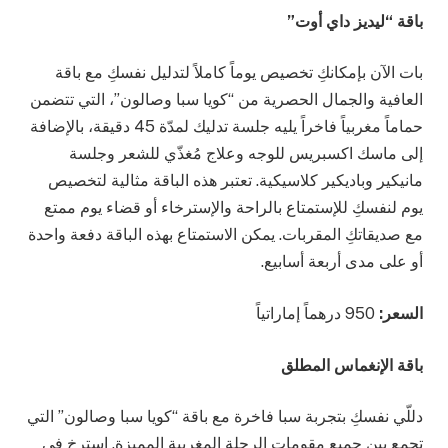
باقة “ليديز داي أوت”
بات الآن بإمكانكِ تخصيص يوماً كاملاً لتدليل نفسكِ مع باقة
العافية والجمال الحصرية من “كويا سبا وصالون”، التي تتضمن
حماماً مغربياً فاخراً يليه جلسة تدليك لمدّة 45 دقيقة، بالإضافة
إلى ماسك اكسبريس للوجه وعلاج مُغذّي للشعر وجلسة
مانيكير وباديكير كلاسيكية. تعتبر هذه الباقة مثالية لتخصيص
يوم لنفسكِ للإستمتاع بالراحة والإسترخاء أو قضاء يوم ممتع
مع صديقاتكِ المقربات. يمكن الاستمتاع بهذه الباقة دفعة واحدة
أو على مدى أربعة أسابيع.
السعر:
950 درهماً إماراتياً
باقة الإنغماس المطلق
دللّي نفسكِ بتجربة سبا فاخرة مع باقة “كويا سبا وصالون” التي
تجمع بين جميع مقومات الرحلة المغربية المميزة. استرخِ في