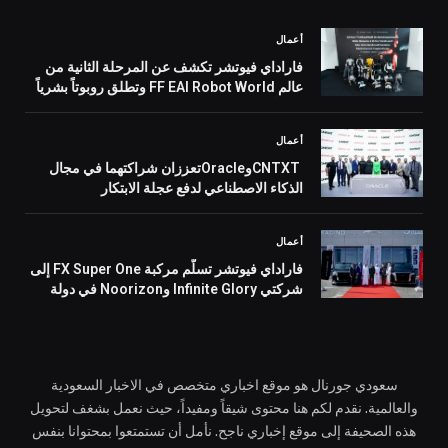
أعمال
فاراداي فيوتشر تكشف عن المرحلة الثانية من
عالم FF EAI Robot World وتطلق روبوتاً بشرياً
جديداً ومنظومة روبوتات صناعية متكاملة
أعمال
CNTXTوOracleتعززان شراكتهما في مجال
الذكاء الاصطناعي لدفع عجلة الابتكار
أعمال
فاراداي فيوتشر تسلّم مركبة FX Super One إلى
شركتي Infinite Glory وNoorizon في دولة
الإمارات، معزّزةً تكاملها مع المنظومة المحلية
ومسرّعةً وتيرة تسليماتها في الشرق الأوسط
سعودي جورنال هو موقع اخباري متخصص في الاخبار السعودية
والعالمية. نقدم لكم هنا محتوى شيقاً ومفيداً، حيث نعمل بشغف لتحويل
هذه الصحيفة إلى موقع إخباري ناجح. نأمل أن تستمتعوا بمحتوانا بنفس