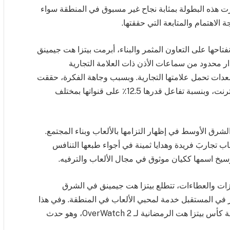
تبرت هذه البطولة بمثابة نجاح غير مسبوق في المنطقة سواء
لاهتمام والمتابعة التي حققتها.
فتاحها على التعاون المثمر والبناء، أبرمت بيتزا هت جيمينق
اكة مع HyperX لإطلاق إصدار محدود من سماعات الأذن ذات العلامة التجارية
عدات تحمل علامتها التجارية. وبسبب وجاهة الفكرة، حققت
الحملة نجاحًا باهرًا، بأزيد من 3 ملايين ظهور على الإنترنت، وبنسبة تفاعل قدرها 12.5٪ على قنواتها بمختلف
رق الأوسط في إظهار التزامها بالألعاب وبناء المجتمع.
اب تجاربَ فريدة وهدايا ثمينة في أجواء طبعها التنافس
سيخ اسمها ككيان موثوق في مجال الألعاب والترفيه.
جازات والعطاءات، تتطلع بيتزا هت جيمينق في الشرق
 في المستقبل خدمة لمحبي الألعاب في المنطقة. وفي هذا
السياق، تعتزم الشركة خلال عام 2023، إطلاق بطولة كأس بيتزا هت الرمضانية لـ OverWatch 2، وهو حدث