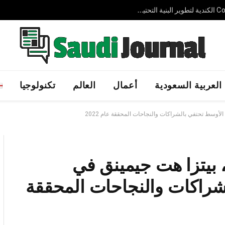
شركة AVELIN AI الإماراتية الناشئة تجمع 3.7 مليون دولار لتوسيع حلول الذكاء الاصطناعي السيادي عالميًا
العربية السعودية
أعمال
العالم
تكنولوجيا
لأوسط تحتفي بالشراكات والنجاحات المحققة عام 2022
، بيتزا هت جيمينق في
شراكات والنجاحات المحققة