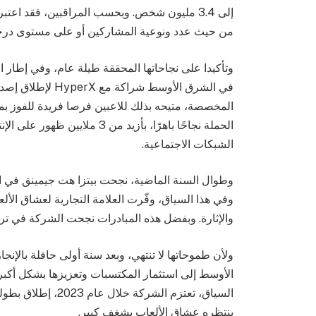
إلى 3.4 مليون شخص. وبحسب المراقبين، فقد اع
من حيث عدد ونوعية المشاركين أو على مستوى درجة ا
وتأكيدا على نجاحاتها المحققة طيلة عام، وفي إطار ان
في الشرق الأوسط شر
المخصصة، متيحه بذلك للاعبين فرصا فريدة للفوز بم
الشبكات الاجتماعية.
وطوال السنة الماضية، نجحت بيتزا هت جيمينق في الش
وفي هذا السياق، وفّرت العلامة التجارية لعشاق الألع
والإثارة. وبفضل هذه المبادرات نجحت الشركة في تر
ولأن طموحاتها لا تنتهي، وبعد سنة أولى حافلة بالإن
الأوسط إلى استثمار المكتسبات وتعزيزها بشكل أكبر
ينتظره عشاق الألعاب بشغف كبير.