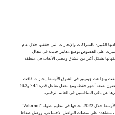
ا الكبيرة بالشراكات والإنجازات التي حققتها خلال عام
التي تميزت على الخصوص بوضع معايير جديدة في مجال
كهاتها بشكل أكبر من عشاق ومحبي الألعاب في منطقة
قها لقنوات الألعاب الخاصة بها خلال 2022، حققت بيتزا هت جيمينق في الشرق الأوسط إنجازات فاقت
كل التوقعات، مسجلة أكثر من 41.5 ألف متابع في غضون بضعة أشهر فقط. ومع معدل تفاعل قدره 4.1٪ و16.2
زها عن باقي المنافسين في العالم الرقمي.
ولعل أحد أهم إنجازات بيتزا هت جيمينق في الشرق الأوسط خلال 2022، نجاحها في تنظيم بطولة “Valorant”
ات الإلكترونية، والتي حصدت أكثر من 811 ألف مشاهدة على منصات التواصل الاجتماعي، ووصل صداها