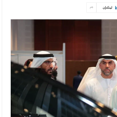
لينكدإن