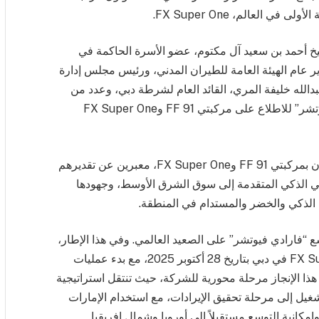
 العالم، FX Super One.
خ أحمد بن سعيد آل مكتوم، عضو الأسرة الحاكمة في
 عام الهيئة العامة للطيران المدني، ورئيس مجلس إدارة
الله خليفة المري، القائد العام لشرطة دبي، وعدد من
كبار المسؤولين الحكوميين، بزيارة جناح “فارادي فيوتشر” للاطلاع على مركبتي FF 91 وFX Super One
وأشاد أعضاء الأسرة الحاكمة والمسؤولون الحكوميون بمركبتي FF 91 وFX Super One، معبرين عن تقديرهم
ئي الذكي المتقدمة إلى سوق الشرق الأوسط، وجهودها
 الذكي والخضر والمستدام في المنطقة.
 “فارادي فيوتشر” على الصعيد العالمي. وفي هذا الإطار،
أعلن تين موك عن الإطلاق النهائي لمركبة FX Super One في دبي بتاريخ 28 أكتوبر 2025، مع بدء عمليات
 هذا الإنجاز مرحلة محورية للشركة، حيث تنتقل استراتيجية
يل إلى مرحلة تحقيق الإيرادات، مع استخدام الإمارات
انية التوسع مستقبلاً إلى أوروبا وشمال إفريقيا.