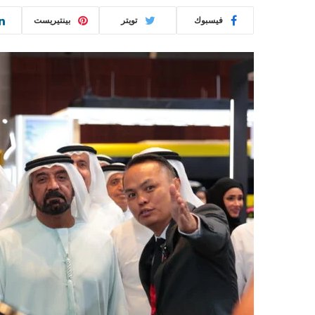
فيسبوك
تويتر
بينتيريست