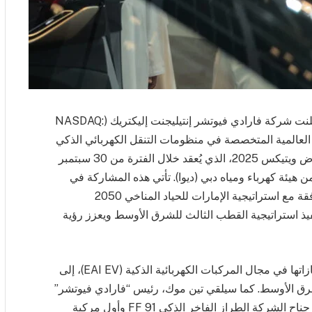
أعلنت شركة فارادي فيوتشر إنتيليجنت إليكتريك (NASDAQ:
و “الشركة(، الشركة العالمية المتخصصة في منظومات التنقل الكهربائي الذكي
المشتركة ومقرها كاليفورنيا، عن مشاركتها في معرض ويتيكس 2025، الذي يُعقد خلال الفترة من 30 سبتمبر
 من هيئة كهرباء ومياه دبي (ديوا). تأتي هذه المشاركة في
إطار سعي الشركة لاستكشاف فرص التعاون المتوافقة مع استراتيجية الإمارات للحياد المناخي 2050
فة 2050، بما يسرع من تنفيذ استراتيجية القطب الثالث للشرق الأوسط ويعزز رؤية
تستعرض “فارادي فيوتشر” خلال المعرض أحدث إنجازاتها في مجال المركبات الكهربائية الذكية (EAI EV)، إلى
لشرق الأوسط. كما سيلقي تين موك، رئيس “فارادي فيوتشر”
في الإمارات، كلمة رئيسية خلال الحدث. ويُعرض في جناح الشركة الطراز الفاخر الذكي FF 91 وأول مركبة