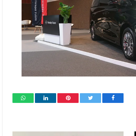
فيسبوك
تويتر
بينتيريست
لينكدإن
واتساب