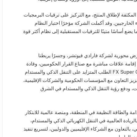
المكثفة لإطلاق المنتج، مع التركيز على ترقيات البرمجيات
الخارجيين. وقد أكملت الشركة مؤخرًا اختبار النظام
FX  في رأس الخيمة، ما يضع أساسًا متينًا للترقيات المستقبلية إلى نظام أكثر قوة
“يُعد معرض ويتيكس 2025 منصة عرض محورية لشركة فارادي فيوتشر، وجسرًا يربطنا
 إقامة علاقات مباشرة مع صناع القرار الحكوميين، وقادة
الأعمال، والمستثمرين. وستُلبّي مركبتي FF 91 وFX Super One الطلب المتزايد على التنقل الذكي والمستدام
يز التعاون مع المؤسسات الحكومية والشركات الإقليمية،
، ودفع رؤية التنقل الذكي والمستدام في الشرق
هم معرض للاستدامة والطاقة النظيفة في المنطقة، ومنصة عالمية للابتكار
لريادة العالمية في التنقل الكهربائي الذكي والمستدام،
بالتعاون مع الشركاء الإقليميين والدوليين، لتسريع تنفيذ