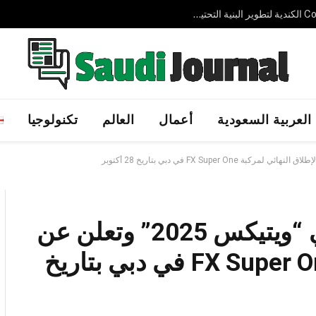
شركة AVELIN AI الإماراتية الناشئة تجمع 3.7 مليون دولار لتوسيع حلول الذكاء الاصطناعي السيادي عالميًا
العربية السعودية
أعمال
العالم
تكنولوجيا
فارادي فيوتشر تشارك في “ويتيكس 2025” وتعلن عن
الإطلاق النهائي لمركبة FX Super One في دبي بتاريخ