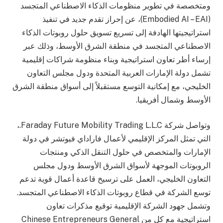
ومتخصصة في تطوير منظومات الذكاء الاصطناعي المتجسد
(Embodied AI – EAI)، عن إحراز تقدم جديد في تنفيذ
استراتيجيتها الهادفة إلى تسريع تسويق حلول روبوتات الذكاء
الاصطناعي المتجسد في منطقة الشرق الأوسط، وذلك عبر
إرساء أطر تعاون استراتيجية وبناء منظومة شراكات إقليمية
تشمل دولة الإمارات العربية المتحدة ودول مجلس التعاون
الخليجي، مع إمكانية التوسع مستقبلاً إلى أسواق منطقة الشرق
الأوسط وشمال أفريقيا.
وتواصل شركة Faraday Future Mobility Trading L.L.C.،
التي تمثل المركز الإقليمي لأعمال فاراداي فيوتشر في دولة
الإمارات والمتخصص في حلول التنقل الذكي ومنتجات
الروبوتات الموجهة لأسواق الشرق الأوسط ودول مجلس
التعاون الخليجي، العمل على ترسيخ قاعدة أعمال قوية تدعم
توسع الشركة في قطاع روبوتات الذكاء الاصطناعي المتجسد.
وتشمل جهود الشركة الإقليمية توقيع مذكرات تعاون
استراتيجية مع كل من Chinese Entrepreneurs General