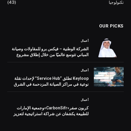
تكنولوجيا
(43)
OUR PICKS
أعمال
الشركة الوطنية – فيكس برو للمقاولات وصيانة
المباني تتوسع عالميًا من خلال إطلاق مشروع
مشترك جديد في جزر المالديف
أعمال
Keyloop تطلق “Service Hub” لإحداث نقلة
نوعية في مراكز الصيانة المزدحمة في الشرق
الأوسط وتعزيز خدمات ما بعد البيع
أعمال
كربون صفر«CarbonSifr»وجمعية الإمارات
للطبيعة يكشفان عن شراكة استراتيجية لتعزيز
الابتكار البيئي في دولة الإمارات العربية المتحدة