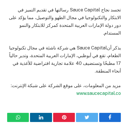
تجسد نجاح Sauce Capital رسالتها في تقديم التميز في
الابتكار والتكنولوجيا في مجال الطهو والتوصيل، مما يؤكد على
دور دولة الإمارات العربية المتحدة كمركز للابتكار والنمو
المستدام.
يذكر أنSauce Capital هي شركة ناشئة في مجال تكنولوجيا
الطعام، تقع في أبوظبي، الإمارات العربية المتحدة، وتدير حالياً
17 مطبخًا وتستضيف 40 علامة تجارية افتراضية للأغذية في
أنحاء المنطقة.
مزيد من المعلومات، على موقع الشركة على شبكة الإنترنت:
www.saucecapital.co
فيسبوك
تويتر
بينتيريست
لينكدإن
واتساب