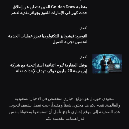
منظمة Golden Draw الخيرية تعلن عن إطلاق
حدث كبير في الإمارات للفوز بجوائز نقدية لدعم
نشاطات الرفق بالحيوان
أعمال
التوسع: فيشونايز للتكنولوجيا تعزز عمليات الخدمة
لتحسين تجربة العميل
أعمال
يونيك العقارية تُبرم اتفاقية استراتيجية مع شركة
إير بقيمة 20 مليون دولار، تهدف لإحداث نقلة
نوعية في مشهد القطاع العقاري بدولة الإمارات
سعودي جورنال هو موقع اخباري متخصص في الاخبار السعودية
والعالمية. نقدم لكم هنا محتوى شيقاً ومفيداً، حيث نعمل بشغف لتحويل
هذه الصحيفة إلى موقع إخباري ناجح. نأمل أن تستمتعوا بمحتوانا بنفس
قدر اهتمامنا بتقديمه لكم.