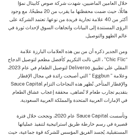
خلال العامين الماضيين، شهدت شركة صوص كابيتال نموًا
هائلًا، حيث ضمت محفظتها ما يقرب من 20 مطبخًا، مع وجود
أكثر من 40 علامة تجارية فريدة من نوعها. تعتمد الشركة على
الرؤى المستندة إلى البيانات واتجاهات السوق لإحداث ثورة في
عالم الطهو والتوصيل.
ومن الجدير ذكره أن من بين هذه العلامات البارزة علامة
“Chic Flic” ، التي نالت التكريم كأفضل مطعم لتوصيل الدجاج
المقلي على تطبيق Deliveroo لتوصيل الطعام في عام 2023،
وعلامة ” Eggbun ” التي أصبحت رائدة في مجال الإفطار
والإفطار المتأخر. تُظهر هذه النجاحات التزام Sauce Capital
بتقديم تجارب طعام لا تُضاهى، محققة إعجاب عشاق الطعام
في الإمارات العربية المتحدة والمملكة العربية السعودية.
وتأسست Sauce Capital عام 2020، ونجحت خلال فترة
قصيرة في رسم خارطة طريق استراتيجية لتنفيذ عملياتها
المستقبلية. يُجسد الفريق المؤسس للشركة قوة جماعية، حيث