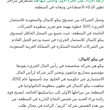
أربعة أجزاء، نشر الجزء الأول والثاني منها هنا
تستعرض مراحل
تطور الذكاء الاصطناعي وتبعاته في المنطقة.
وتمثل الشراكة بين صندوق بيكو كابيتال والسعودية للاستثمار
الجريء SVC خطوة مهمة نحو تعزيز منظومة الشركات
الناشئة في المنطقة، حيث تجمع بين السجل الحافل لصندوق
بيكو كابيتال للاستثمار الجريء في تنمية ودعم الجيل القادم
من الشركات الناشئة المبتكرة في المملكة العربية السعودية.
عن بيكو كابيتال:
بيكو هي شركة متخصصة في رأس المال الجريء يقودها
مؤسسو مشاريع سابقون وتعتبر أكبر شركة لرأس المال
الاستثماري غير حكومية في الخليج. منذ تأسيسها عام 2012،
ساهمت بيكو كابيتال في تطوير منظومة التكنولوجيا في
المنطقة من مراحلها الأولى إلى ديناميكيتها الحالية، لتصبح قوة
رائدة وراء العديد من قصص النجاح البارزة في المنطقة. من
بين هذه القصص شركة “كريم”، الرائدة في مجال طلب