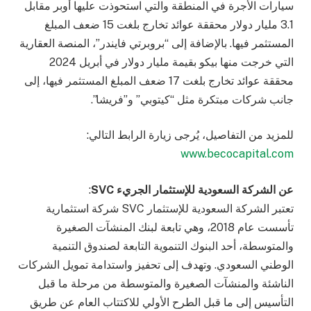
سيارات الأجرة في المنطقة والتي استحوذت عليها أوبر مقابل
3.1 مليار دولار محققة عوائد تخارج بلغت 15 ضعف المبلغ
المستثمر فيها. بالإضافة إلى “بروبرتي فايندر”، المنصة العقارية
التي خرجت منها بيكو بقيمة مليار دولار في أبريل 2024
محققة عوائد تخارج بلغت 17 ضعف المبلغ المستثمر فيها، إلى
جانب شركات مبتكرة مثل “كيتوبي” و”فريشا”.
للمزيد من التفاصيل، يُرجى زيارة الرابط التالي:
www.becocapital.com
عن الشركة السعودية للإستثمار الجريء
SVC
:
تعتبر الشركة السعودية للإستثمار SVC شركة استثمارية
تأسست عام 2018، وهي تابعة لبنك المنشآت الصغيرة
والمتوسطة، أحد البنوك التنموية التابعة لصندوق التنمية
الوطني السعودي. وتهدف إلى تحفيز واستدامة تمويل الشركات
الناشئة والمنشآت الصغيرة والمتوسطة من مرحلة ما قبل
التأسيس إلى ما قبل الطرح الأولي للاكتتاب العام عن طريق