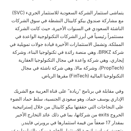
يتماشى استثمار الشركة السعودية للاستثمار الجريء (SVC)
مع مشاركة صندوق بيكو كابيتال النشطة في سوق الشركات
الناشئة السعودي في السنوات الأخيرة، حيث كانت الشركة
مستثمراً رئيسياً في أبرز الشركات التكنولوجية الواعدة في
المملكة. وتشمل الاستثمارات الأخيرة قيادة جولات تمويلية في
شركة BRKZ، وهي منصة رائدة في تكنولوجيا البناء، وشركة
إيجاري، وهي شركة واعدة في مجال التكنولوجيا العقارية
(PropTech)، وشركة مالا، وهي شركة ناشئة في مجال
التكنولوجيا المالية (FinTech) مقرها الرياض.
وفي مقابلة في برنامج “ريادة” على قناة العربية مع الشريك
الإداري يوسف حماد، وهو سعودي الجنسية، سلط حماد الضوء
على النجاحات التي حققتها بيكو كابيتال من خلال إستراتيجية
الخروج exits من شركاتها، بما في ذلك عائد التخارج الأخير
بمقدار 17 ضعفاً من قيمة استثمارها في بروبرتي فايندر.
وتحدث عن استراتيجية الاستثمار الخاصة ببيكو والتزامها بدعم