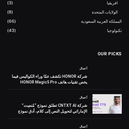
افريقيا
(3)
الولايات المتحدة
(8)
المملكة العربية السعودية
(66)
تكنولوجيا
(43)
OUR PICKS
أعمال
شركة HONOR تكشف عمّا وراء الكواليس فيما
يخص تقنيات هاتف HONOR Magic5 Pro
أعمال
شركة CNTXT AI تطلق نموذج “مُنصِت”
الإماراتي لتحويل النص إلى كلام، أدق نموذج
صوتي إماراتي أصيل، واضعةً معياراً جديداً لدقة
وتطوّر تقنيات النطق باللغة العربية
أعمال