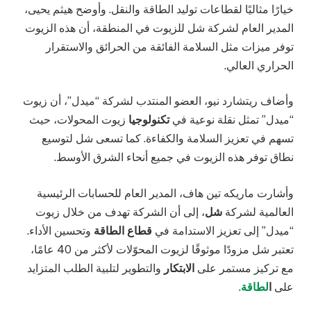
خيارًا مثاليًا لقطاعات توليد الطاقة والنقل. وأوضح هيثم يحيى،
المدير العام لشركة شل للزيوت في المنطقة، أن هذه الزيوت
توفر ميزات مثل السلامة الفائقة من الحرائق والاستقرار
الحراري العالي.
وأضاف ريتشارد نيو، العضو المنتدب لشركة “ميدل”، أن زيوت
“ميدل” تمثل نقلة نوعية في
تكنولوجيا
زيوت المحولات، حيث
تسهم في تعزيز السلامة والكفاءة. كما تسعى شل لتوسيع
نطاق توفر هذه الزيوت في جميع أنحاء الشرق الأوسط.
وأشارت ماريكه تين هاف، المدير العام للحسابات الرئيسية
العالمية لشركة
شل
، إلى أن الشركة تهدف من خلال زيوت
“ميدل” إلى تعزيز الاستدامة في
قطاع الطاقة
وتحسين الأداء.
تعتبر شل مزودًا موثوقًا لزيوت المحوّلات لأكثر من 40 عامًا،
مع تركيز مستمر على
الابتكار
والتطوير لتلبية الطلب المتزايد
على
ا
لطاقة
.