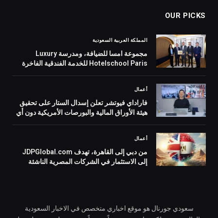
OUR PICKS
المملكة العربية السعودية
مجموعة امسا للضيافة، ومدرسة Luxury
Hotelschool Paris للخدمة الفندقية الفاخرة
بباريس، يوقعان شراكة استراتيجية لتأسيس
أكاديمية تدريب متخصصةللضيافة في المملكة
أعمال
العربية السعودية
فاراداي فيوتشر تعلن إسدال الستار على تحقيق
هيئة الأوراق المالية والبورصات الأمريكية دون أي
إجراءات تنفيذية
أعمال
من دبي إلى القاهرة، تهدف JDPGlobal.com
إلى الاستثمار في الشركات المصرية الناشئة
سعودي جورنال هو موقع اخباري متخصص في الاخبار السعودية