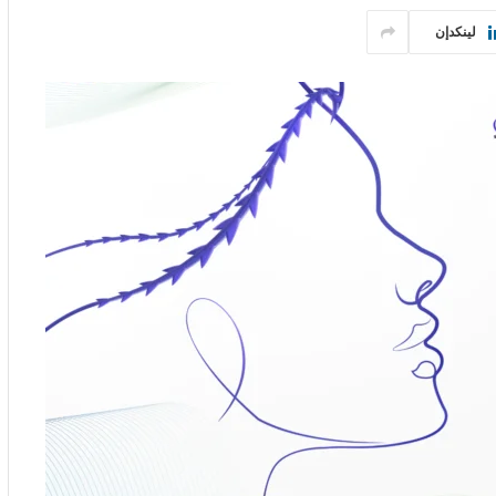
لينكدإن