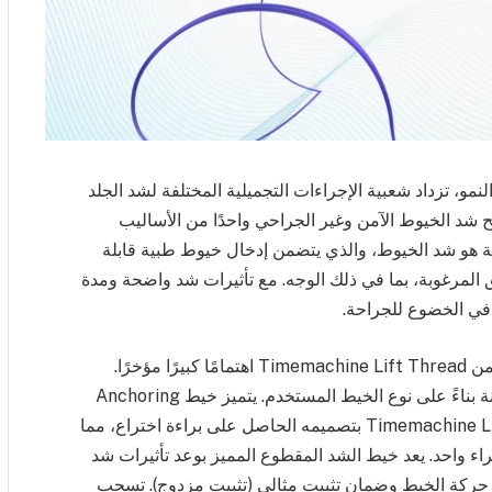
نمو، تزداد شعبية الإجراءات التجميلية المختلفة لشد الجلد
ح شد الخيوط الآمن وغير الجراحي واحدًا من الأساليب
شعبية هو شد الخيوط، والذي يتضمن إدخال خيوط طبية قابلة
ق المرغوبة، بما في ذلك الوجه. مع تأثيرات شد واضحة ومدة
بون في الخضوع للجراحة.
لقد لاقت خيوط الشد Anchoring Dual Cog PDO من Timemachine Lift Thread اهتمامًا كبيرًا مؤخرًا.
تختلف فعالية شد الخيوط وفترة التعافي ومدة الصيانة بناءً على نوع الخيط المستخدم. يتميز خيط Anchoring
Dual Cog PDO (Polydioxanone) من Timemachine Lift Thread بتصميمه الحاصل على براءة اختراع، مما
 واحد. يعد خيط الشد المقطوع المميز بوعد تأثيرات شد
يل حركة الخيط وضمان تثبيت مثالي (تثبيت مزدوج). تسحب