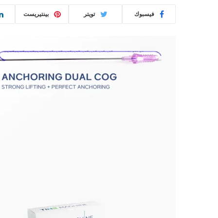
فيسبوك
تويتر
بينتيريست