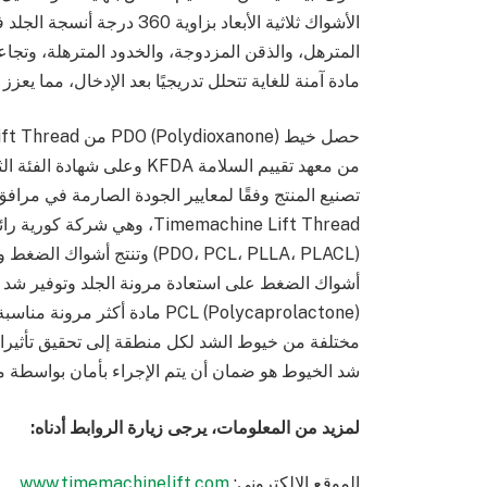
الأشواك ثلاثية الأبعاد بزاو
المترهل، والذقن المزدوجة، والخدود المترهلة، وتجاع
مادة آمنة للغاية تتحلل تدريجيًا بعد الإدخال، مما يعزز 
من معهد تقييم السلامة KFDA وع
Timemachine Lift Thread، وه
(PDO، PCL، PLLA، PLACL) وتنت
أشواك الضغط على استعادة مرونة الجلد وتوفير شد كا
PCL (Polycaprolactone) مادة أ
مختلفة من خيوط الشد لكل منطقة إلى تحقيق تأثيرات 
شد الخيوط هو ضمان أن يتم الإجراء بأمان بواسطة م
لمزيد من المعلومات، يرجى زيارة الروابط أدناه
:
الموقع الإلكتروني:
www.timemachinelift.com