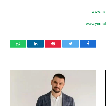
www.ins
www.youtu
فيسبوك
تويتر
بينتيريست
لينكدإن
واتساب