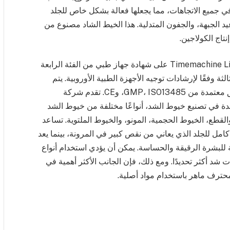
ية 360 درجة أنسجة الجلد في جميع الاتجاهات، مما يجعلها فعالة بشكل خاص للجلد
يد الجبهة، والجفون المتدلية. هذا الخيط الشاد مصنوع من
إنتاج الكولاجين.
حصل خيط PDO (Polydioxanone) من Timemachine Lift Thread على شهادة جهاز طبي من الفئة الرابعة
لى شهادة الفئة الثالثة وفقًا لإرشادات توجيه الأجهزة الطبية الأوروبية. يتم
تصنيع المنتج وفقًا لمعايير الجودة الصارمة في مرافق معتمدة من GMP، ISO13485، وCE. تقدم شركة
ي شركة كورية رائدة في تصنيع خيوط الشد، أنواعًا مختلفة من خيوط الشد
ج أشواك الضغط والقطع، الخيوط الحجمية، المونو، والخيوط الملتوية. تساعد
مل للجلد الذي يعاني من نقص كبير في المرونة، بينما يعد
كثر مرونة مناسبة للبشرة الرقيقة والحساسة. يمكن أن يؤدي استخدام أنواع
شد أكثر تحديدًا. ومع ذلك، فإن الجانب الأكثر أهمية في
حترف ماهر باستخدام مواد أصلية.