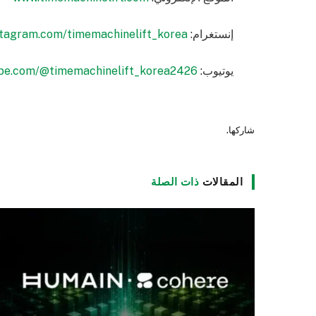
إنستغرام:
tagram.com/timemachinelift_korea
يوتيوب:
be.com/@timemachinelift_korea2426
شاركها.
المقالات
ذات الصلة