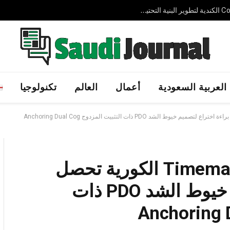
شركة AVELIN AI الإماراتية الناشئة تجمع 3.7 مليون دولار لتوسيع حلول الذكاء الاصطناعي السيادي عالميًا
العربية السعودية
أعمال
العالم
تكنولوجيا
شركة Timemachine Lift Thread الكورية تحصل
على براءة اختراع لتصميم خيوط الشد PDO ذات