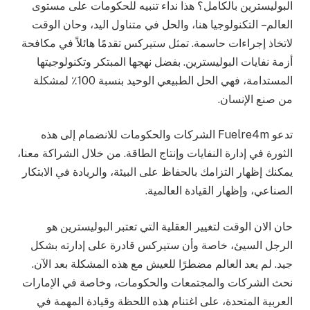
البوليسترين بالكامل؟ هذا نداء تنبيه للحكومات على مستوى
العالم – التكنولوجيا هنا، والحل في متناول اليد، وحان الوقت
لاتخاذ إجراءات حاسمة. تمثل ستيركس تقدمًا هائلاً في مكافحة
أزمة نفايات البوليسترين. بفضل نهجها المبتكر وتكنولوجيتها
المستدامة، فهي الحل الطبيعي الوحيد بنسبة 100٪ لمشكلة
من صنع الإنسان.
تدعو Fuelre4m الشركات والحكومات للانضمام إلى هذه
الثورة في إدارة النفايات وإنتاج الطاقة. من خلال الشراكة معنا،
يمكنك إظهار التزامك بالحفاظ على البيئة، والريادة في الابتكار
الصناعي، وإظهار القيادة العالمية.
حان الان الوقت لتغيير العقلية التي تعتبر البوليسترين هو
الرجل السيئ، خاصة وأن ستيركس قادرة على إدارته بشكل
جيد. لم يعد العالم مضطرًا للعيش مع هذه المشكلة بعد الآن.
نحث الشركات والمجتمعات والحكومات، وخاصة في الإمارات
العربية المتحدة، على اغتنام هذه اللحظة وقيادة المهمة في