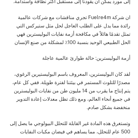
إلى مورد يمكن أن يقودنا إلى مستقبل أكثر نظافة واستدامة.
ان شركة Fuelre4m تجري مناقشات مع شركات عالمية
رائدة مما يدل على الطلب العاجل لحل مثل ستيركس التي
تمثل تقدمًا هائلاً في مكافحة أزمة نفايات البوليسترين فهي
الحل الطبيعي الوحيد بنسبة 100٪ لمشكلة من صنع الإنسان
أزمة البوليسترين: حالة طوارئ عالمية عاجلة
لقد كان البوليسترين، المعروف باسم البوليستيرين الرغوي،
مصدرًا للتلوث المستمر في بيئتنا لفترة طويلة. ففي كل عام،
يتم إنتاج ما يقرب من 14 مليون طن من نفايات البوليسترين
في جميع أنحاء العالم، ومع ذلك تظل معدلات إعادة التدوير
منخفضة بشكل صادم.
وتستغرق هذه المادة غير القابلة للتحلل البيولوجي ما يصل إلى
500 عام للتحلل، مما يساهم في فيضان مكبات النفايات