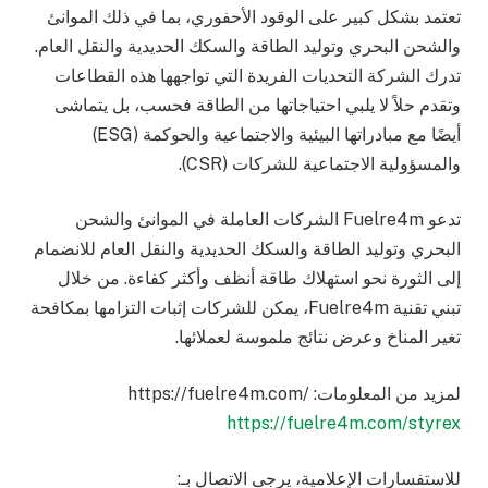
تعتمد بشكل كبير على الوقود الأحفوري، بما في ذلك الموانئ
والشحن البحري وتوليد الطاقة والسكك الحديدية والنقل العام.
تدرك الشركة التحديات الفريدة التي تواجهها هذه القطاعات
وتقدم حلاً لا يلبي احتياجاتها من الطاقة فحسب، بل يتماشى
أيضًا مع مبادراتها البيئية والاجتماعية والحوكمة (ESG)
والمسؤولية الاجتماعية للشركات (CSR).
تدعو Fuelre4m الشركات العاملة في الموانئ والشحن
البحري وتوليد الطاقة والسكك الحديدية والنقل العام للانضمام
إلى الثورة نحو استهلاك طاقة أنظف وأكثر كفاءة. من خلال
تبني تقنية Fuelre4m، يمكن للشركات إثبات التزامها بمكافحة
تغير المناخ وعرض نتائج ملموسة لعملائها.
لمزيد من المعلومات: https://fuelre4m.com/
https://fuelre4m.com/styrex
للاستفسارات الإعلامية، يرجى الاتصال بـ: