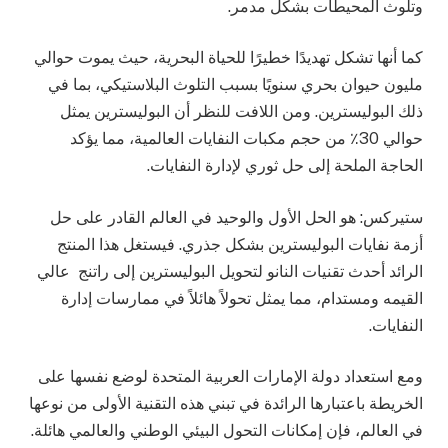
وتلوث المحيطات بشكل مدمر.
كما أنها تشكل تهديدًا خطيرًا للحياة البحرية، حيث يموت حوالي
مليون حيوان بحري سنويًا بسبب التلوث البلاستيكي، بما في
ذلك البوليسترين. ومن اللافت للنظر أن البوليسترين يمثل
حوالي 30٪ من حجم مكبات النفايات العالمية، مما يؤكد
الحاجة الملحة إلى حل ثوري لإدارة النفايات.
ستيركس: هو الحل الأول والوحيد في العالم القادر على حل
أزمة نفايات البوليسترين بشكل جذري. فيستغل هذا المنتج
الرائد أحدث تقنيات النانو لتحويل البوليسترين إلى راتنج عالي
القيمه ومستدام، مما يمثل تحولاً هائلاً في ممارسات إدارة
النفايات.
ومع استعداد دولة الإمارات العربية المتحدة لوضع نفسها على
الخريطة باعتبارها الرائدة في تبني هذه التقنية الأولى من نوعها
في العالم، فإن إمكانات التحول البيئي الوطني والعالمي هائلة.