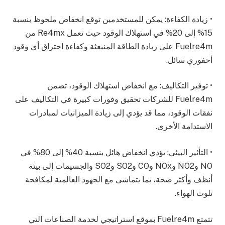
• زيادة الكفاءة: يمكن للمستخدمين توقع انخفاض ملحوظ بنسبة
15% إلى 20% في استهلاك الوقود حيث تعمل Re4mx من
Fuelre4m على زيادة الطاقة المنبعثة وكفاءة احتراق أي وقود
أحفوري سائل.
• توفير التكاليف: مع انخفاض استهلاك الوقود، تضمن
Fuelre4m للشركات تحقيق وفورات كبيرة في التكاليف على
نفقات الوقود، مما قد يؤدي إلى زيادة الميزانيات لمبادرات
الاستدامة الأخرى.
• التأثير البيئي: يؤدي انخفاض هائل بنسبة 40% إلى 80% في
NO وNO2 وNOx وCO وSO2 وSO2 والجسيمات إلى بيئة
أنظف وأكثر صحة، بما يتماشى مع الجهود العالمية لمكافحة
تلوث الهواء.
تتمتع Fuelre4m بموقع استراتيجي لخدمة الصناعات التي