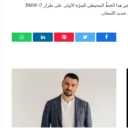
القوي. ومع باقة M Performance الاختيارية، تمّ توفير هذا الخطّ المحيطي للمرّة الأولى على طراز BMW i7
فيسبوك
تويتر
بينتيريست
لينكدإن
واتساب