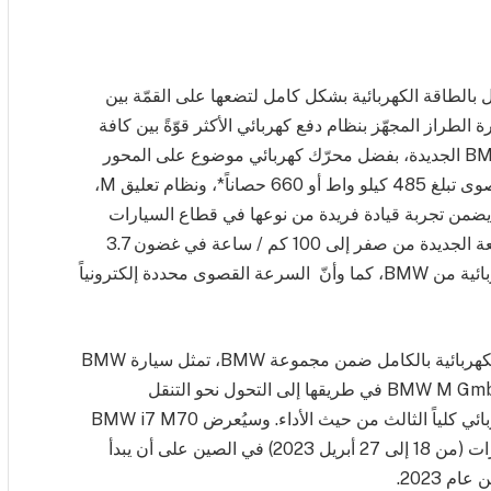
ة BMW i7 M70 xDrive التي تعمل بالطاقة الكهربائية بشكل كامل لتضعها على القمّة بين
 السيارة الطراز المجهّز بنظام دفع كهربائي الأكثر قوّةً بين كافة
طرازات مجموعة BMW. وتوفّر BMW i7 M70 xDrive الجديدة، بفضل محرّك كهربائي موضوع على المحور
الأمامي وآخر على المحور الخلفي يولدان معاً قوّةً قصوى تبلغ 485 كيلو واط أو 660 حصاناً*، ونظام تعليق M،
مما يضمن تجربة قيادة فريدة من نوعها في قطاع السيارات
الفاخرة. يتسارع الطراز الرائد من BMW الفئة السابعة الجديدة من صفر إلى 100 كم / ساعة في غضون 3.7
ثانية، مما يجعله أسرع طراز يعمل كلياً بالطاقة الكهربائية من BMW، كما وأنّ السرعة القصوى محددة إلكترونياً
ومع هذا الرقم القياسي الجديد في الأداء للسيارات الكهربائية بالكامل ضمن مجموعة BMW، تمثل سيارة BMW
i7 M70 xDrive أيضاً علامة فارقة أخرى لشركة BMW M GmbH في طريقها إلى التحول نحو التنقل
الكهربائي. وتعدّ سيارة السيدان الفاخرة الطراز الكهربائي كلياً الثالث من حيث الأداء. وسيُعرض BMW i7 M70
xDrive لأول مرة في معرض شنغهاي الدولي للسيارات (من 18 إلى 27 أبريل 2023) في الصين على أن يبدأ
 2023.