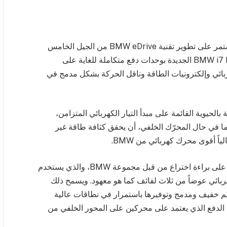
بهدف تعزيز الأداء والكفاءة، تعمل BMW وبشكل مستمر على تطوير تقنية BMW eDrive من الجيل الخامس
المستخدمة في سيارة BMW i7. تتميز BMW i7 M70 xDrive الجديدة بوحدات دفع متكاملة للغاية على
ربائي وإلكترونيات الطاقة وناقل الحركة بشكل مدمج في
 من المركبة المفعمة بالحيوية القائمة على مبدأ التيار الكهربائي المتزامن،
هربائي في سيارة BMW i7 M60، ولاسيما في حال المحرّك الخلفي، أن يحقق كثافة طاقة غير
ويمكن تحقيق هذا الأداء القياسي بفضل ابتكار حاصل على براءة اختراع من قبل مجموعة BMW، والذي يستخدم
بائي عوضاً من ثلاث لفائف كما هو معهود. ويسمح ذلك
صميم خفيف ومدمج وتوفيرها باستمرار في نطاقات عالية
م الدفع الذي يعتمد على محركين على المحور الخلفي من