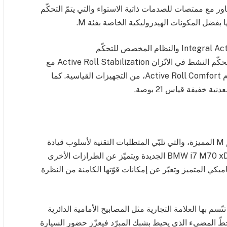
لمحاور مع ممتصات للصدمات ذاتية الاستواء والتي يتمّ التحكّم
ا بفضل المكونات الهيدروليكية الخاصة بفئة M.
ويُعتبر نظام التوجيه النشط المتكامل Integral Active Steering والنظام المخصص للتحكّم
بالتعليق Executive Drive Pro بما في ذلك نظام التحكّم النشط في الاتّزان Active Roll Stabilization مع
تعزيز مستويات الراحة عند السرعات العالية مع نظام Active Roll Comfort، من التجهيزات القياسية. كما
وبفضل أبرز مزايا التصميم الحصرية ولمسات تصميم M المميزة، والتي تلبّي المتطلبات التقنية لأسلوب قيادة
رياضي بامتياز، يتألّق التصميم الخارجي لسيارة BMW i7 M70 xDrive الجديدة ويتميّز عن الطرازات الأخرى
ناميكي المتميز وتعبّر عن إمكانات قوّتها الكامنة من النظرة
ّسم بها العلامة التجارية مثل المصابيح الأمامية الدائرية
بك المبرّد الذي تشتهر به BMW. أمّا الخطّ المضيء الذي يحيط بشبك المبرّد فيعزّز حضور السيارة