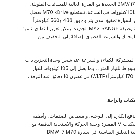
يجتمع الأداء الديناميكي الفائق لسيارة BMW i7 M70 xDrive الجديدة مع القدرة العالية للمسافات الطويلة.
وبفضل مخزون الطاقة القابل للاستخدام الذي يبلغ 101.7 كيلوواط في الساعة، تستطيع M70 xDrive بفضل
البطارية عالية الجهد الموجودة في الجزء السفلي من السيارة تحقيق مدى يتراوح بين 488 و560 كيلومتراً
بحسب ما هو محدد في دورة اختبار WLTP. وبواسطة وظيفة MAX RANGE الجديدة، يمكن تعزيز النطاق بنسبة
قوة المحرك والسرعة القصوى، إضافةً إلى التخفيف من
 المشتركة الكفاءة والسرعة عند شحن وحدة التخزين ذات
الجهد العالي بشكل معياري، مع قدرة تصل إلى 22 كيلوواط للتيار المتردد وما يصل إلى 195 كيلوواط للتيار
المباشر. ويساعد ذلك على زيادة النطاق بما يصل إلى 170 كيلومتراً (WLTP) في غضون 10 دقائق عند التوقف
كيات والراحة.
م من الدفع الكلي، إلى التوجيه، وامتصاص الصدمات، وأنظمة
ديناميكيات القيادة، الظروف المثالية للجمع بين ديناميكيات M المميزة وخفة الحركة والاستجابة الدقيقة مع
مستوى عالٍ من الراحة لمسافات طويلة. وتشمل تقنية التعليق القياسية في سيارة BMW i7 M70