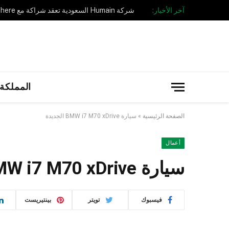
آخر الأخبار:
المملكة 
الصفحة الرئيسية
»
سيارة BMW i7 M70 xDrive الجديدة
أعمال
سيارة BMW i7 M70 xDrive الجديدة
فيسبوك
تويتر
بينتيريست