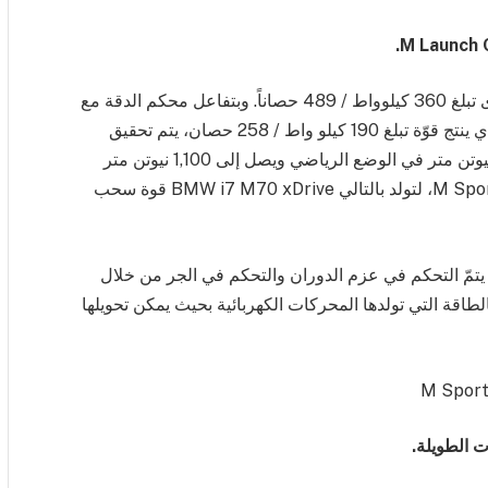
.
M Launch 
يولّد المحرك الموجود على المحور الخلفي قوة قصوى تبلغ 360 كيلوواط / 489 حصاناً. وبتفاعل محكم الدقة مع
المحرّك الكهربائي الموجود على المحور الأمامي والذي ينتج قوّة تبلغ 190 كيلو واط / 258 حصان، يتم تحقيق
نظام دفع رباعي كهربائي مع عزم دوران يبلغ 1,015 نيوتن متر في الوضع الرياضي ويصل إلى 1,100 نيوتن متر
عند تشغيل خاصتي M Launch Control وM Sport Boost، لتولد بالتالي BMW i7 M70 xDrive قوة سحب
د تشغيل خاصية M Launch Control Function، يتمّ التحكم في عزم الدوران والتحكم في الجر من خلال
طاقة التي تولدها المحركات الكهربائية بحيث يمكن تحويلها
ت الطويلة.