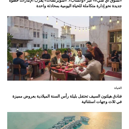
«تسوّق أي شيء» عبر «واتساب»: «سوبرتشات» يقرّب الإمارات خطوة
جديدة نحو إدارة متكاملة للحياة اليومية بمحادثة واحدة
الحياة
فنادق هيلتون السيف تحتفل بليلة رأس السنة الميلادية بعروض مميزة
في ثلاث وجهات استثنائية