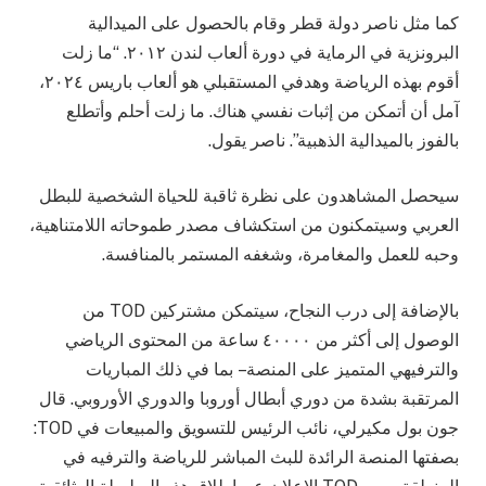
كما مثل ناصر دولة قطر وقام بالحصول على الميدالية
البرونزية في الرماية في دورة ألعاب لندن ٢٠١٢. “ما زلت
أقوم بهذه الرياضة وهدفي المستقبلي هو ألعاب باريس ٢٠٢٤،
آمل أن أتمكن من إثبات نفسي هناك. ما زلت أحلم وأتطلع
بالفوز بالميدالية الذهبية”. ناصر يقول.
سيحصل المشاهدون على نظرة ثاقبة للحياة الشخصية للبطل
العربي وسيتمكنون من استكشاف مصدر طموحاته اللامتناهية،
وحبه للعمل والمغامرة، وشغفه المستمر بالمنافسة.
بالإضافة إلى درب النجاح، سيتمكن مشتركين TOD من
الوصول إلى أكثر من ٤٠٠٠٠ ساعة من المحتوى الرياضي
والترفيهي المتميز على المنصة – بما في ذلك المباريات
المرتقبة بشدة من دوري أبطال أوروبا والدوري الأوروبي. قال
جون بول مكيرلي، نائب الرئيس للتسويق والمبيعات في TOD:
بصفتها المنصة الرائدة للبث المباشر للرياضة والترفيه في