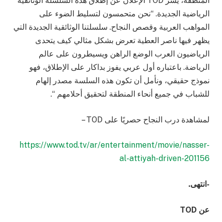
المنطقة، يسر TOD الإعلان عن إطلاق هذه السلسلة الوثائقية
الرياضية الجديدة. “نحن متحمسون لتسليط الضوء على
المواهب العربية وقصص النجاح. سلسلتنا الوثائقية الجديدة التي
يظهر فيها ناصر العطية تعرض بشكل مثالي كيف يتحدى
الرياضيون العرب الوضع الراهن ويسيطرون على عالم
الرياضة. باعتباره أول عربي يفوز بداكار على الإطلاق، فهو
نموذج حقيقي، ونأمل أن تكون هذه السلسة مصدر إلهام
للشباب في جميع أنحاء المنطقة لتحقيق أحلامهم “.
لمشاهدة درب النجاح حصريًا على TOD –
https://www.tod.tv/ar/entertainment/movie/nasser-
al-attiyah-driven-201156
-انتهى.
عن TOD