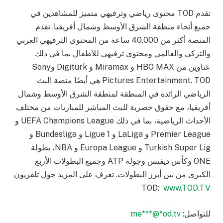
تقدم TOD محتوى رياضي وترفيهي متميز للمشاهدين في
جميع أنحاء منطقة الشرق الأوسط وشمال أفريقيا. تقدم
المنصة أكثر من 40,000 ساعة من المحتوى الترفيهي العربي
والتركي والعالمي ومحتوى ترفيهي للأطفال بما في ذلك
عناوين من HBO MAX و Miramax و Digiturk وSony
Pictures Entertainment. TOD هي أيضًا منصة البث
الرياضي الرائدة في المنطقة لمنطقة الشرق الأوسط وشمال
أفريقيا، مع حقوق حصرية للبث المباشر للمباريات من مختلف
الأحداث الرياضية، بما في ذلك UEFA Champions League و
Premier League و LaLiga و Ligue 1 و Bundesliga و
Turkish Super Lig و Europa League و NBA، بطولة
ONE وكأس ديفيس وجولة ATP وجميع البطولات الأربع
الكبرى من بين أبرز البطولات. تعرف على المزيد حول تلفزيون
TOD:
www.TOD.TV
للتواصل:
od.tv
*
@
***
me