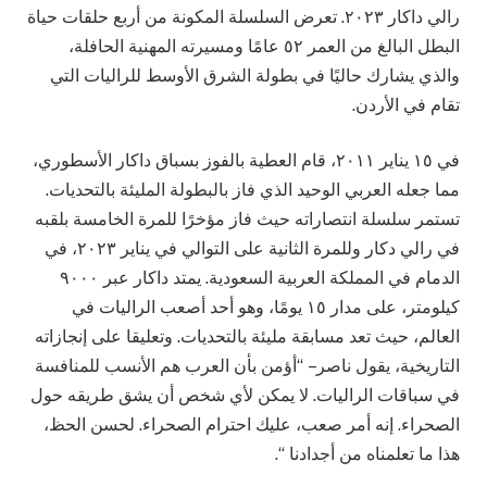
رالي داكار ٢٠٢٣. تعرض السلسلة المكونة من أربع حلقات حياة
البطل البالغ من العمر ٥٢ عامًا ومسيرته المهنية الحافلة،
والذي يشارك حاليًا في بطولة الشرق الأوسط للراليات التي
تقام في الأردن.
في ١٥ يناير ٢٠١١، قام العطية بالفوز بسباق داكار الأسطوري،
مما جعله العربي الوحيد الذي فاز بالبطولة المليئة بالتحديات.
تستمر سلسلة انتصاراته حيث فاز مؤخرًا للمرة الخامسة بلقبه
في رالي دكار وللمرة الثانية على التوالي في يناير ٢٠٢٣، في
الدمام في المملكة العربية السعودية. يمتد داكار عبر ٩٠٠٠
كيلومتر، على مدار ١٥ يومًا، وهو أحد أصعب الراليات في
العالم، حيث تعد مسابقة مليئة بالتحديات. وتعليقا على إنجازاته
التاريخية، يقول ناصر – “أؤمن بأن العرب هم الأنسب للمنافسة
في سباقات الراليات. لا يمكن لأي شخص أن يشق طريقه حول
الصحراء. إنه أمر صعب، عليك احترام الصحراء. لحسن الحظ،
هذا ما تعلمناه من أجدادنا “.