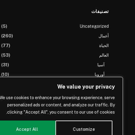
تصنيفات
(5)
Uncategorized
أعمال
(260)
الحياة
(77)
العالم
(53)
آسيا
(31)
أوروبا
(10)
افريقيا
(3)
We value your privacy
الولايات المتحدة
(8)
We use cookies to enhance your browsing experience, serve
المملكة العربية السعودية
(66)
personalized ads or content, and analyze our traffic. By
clicking "Accept All", you consent to our use of cookies.
تكنولوجيا
(43)
Accept All
Customize