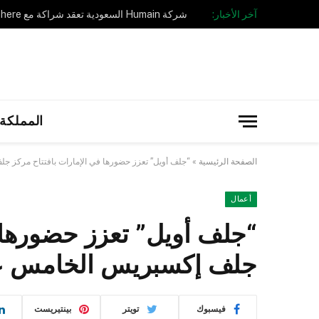
آخر الأخبار:
المملكة 
الصفحة الرئيسية
»
“جلف أويل” تعزز حضورها في الإمارات بافتتاح مركز
أعمال
“جلف أويل” تعزز حضورها ف
جلف إكسبريس الخامس ع
فيسبوك
تويتر
بينتيريست