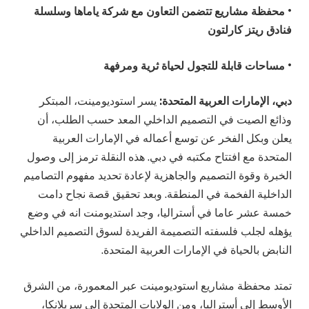
• محفظة مشاريع تتضمن التعاون مع شركة ياماها وسلسلة
فنادق ريتز كارلتون
• مساحات قابلة للتجول لحياة ثرية ومرفهة
دبي، الإمارات العربية المتحدة:
يسر استوديومينت، المبتكر
وذائع الصيت في التصميم الداخلي المعد حسب الطلب، أن
يعلن وبكل الفخر عن توسع أعماله في الإمارات العربية
المتحدة مع افتتاح مكتبه في دبي. هذه النقلة ترمز إلى وصول
الخبرة وقوة التصميم والجاهزية لإعادة تحديد مفهوم التصاميم
الداخلية الفخمة في المنطقة. وبعد تحقيق قصة نجاح دامت
خمسة عشر عاما في أستراليا، وجد استديومنت انه في وضع
يؤهله لجلب فلسفته التصميمة الفريدة لسوق التصميم الداخلي
النابض بالحياة في الإمارات العربية المتحدة.
تمتد محفظة مشاريع استوديومينت عبر المعمورة، من الشرق
الأوسط إلى أستراليا، ومن الولايات المتحدة إلى سريلانكا،