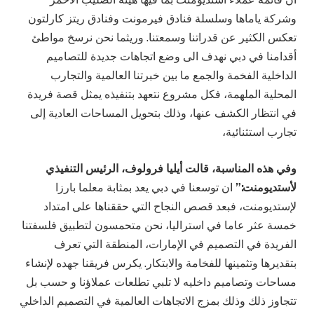
وشركة ياماها وسلسلة فنادق فيرمونت وفنادق ريتز كارلتون
تعكس الكثير عن قدراتنا وسمعتنا. وريثما نحن نرسخ مواطئ
أقدامنا في دبي نهدف الى وضع اتجاهات جديدة للتصاميم
الداخلية الفخمة والجمع ما بين خبرتنا العالمية والتجارب
المحلية الملهمة، فكل مشروع نتعهد بتنفيذه يمثل قصة فريدة
في انتظار الكشف عنها، وذلك بتحويل المساحات العادية إلى
تجارب استثنائية،
وفي هذه المناسبة، قالت أيليا فرولوف، الرئيس التنفيذي
لأستديومنت:”
ان توسعنا في دبي يعد بمثابة معلما بارزا
لإستديومنت، فبعد قصص النجاح التي حققناها على امتداد
خمسة عثر عاما في استراليا، نحن متحمسون لتطبيق فلسفتنا
الفريدة في التصميم في الإمارات، المنطقة التي تعرف
بتقديرها وتثمينها للفخامة والابتكار. يكرس فريقنا جهده لإنشاء
مساحات وتصاميم داخليه لا تلبي تطلعات عملاؤنا و حسب بل
تتجاوز ذلك وذلك بمزج الاتجاهات العالمية في التصميم الداخلي