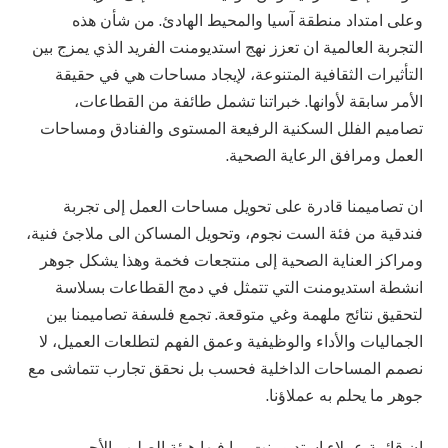
وعلى امتداد منطقة آسيا والمحيط الهادئ. من شأن هذه
التجربة العالمية ان تعزز نهج استديومنت الفريد الذي يمزج بين
التأثيرات الثقافية المتنوعة، لإيجاد مساحات هي في حقيقة
الأمر سابقة لأوانها. خبراتنا تشمل طائفة من القطاعات،
تصاميم الفلل السكنية الرفيعة المستوى والفنادق ومساحات
العمل ومرافق الرعاية الصحية.
ان تصاميمنا قادرة على تحويل مساحات العمل إلى تجربة
فندقية من فئة الست نجوم، وتحويل المساكن الى ملاجئ فنية،
ومراكز العناية الصحية إلى منتجعات فخمة وهذا يشكل جوهر
انشطة استديومنت التي تتمثل في دمج القطاعات بسلاسة
لتحقيق نتائج ملهمة وغي متوقعة. تجمع فلسفة تصاميمنا بين
الجماليات والأداء والوظيفية وعمق الفهم لتطلعات العميل، لا
نصمم المساحات الداخلية فحسب بل نحقق تجارب تتماشى مع
جوهر ما يحلم به عملاؤنا.
ان قائمة عملاء استديومنت بما فيها هيئة الصليب الأحمر