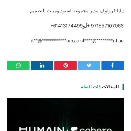
إيليا فرولوف مدير مجموعة استوديومينت للتصميم
971557107068 +أ,و61413174499+
il
**
@
************
om.au
sl
****
@
********
nt.ae
فيسبوك
تويتر
بينتيريست
لينكدإن
واتساب
المقالات
ذات الصلة