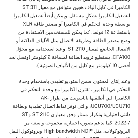
الكاميرا في كابل ألياف هجين متوافق مع معيار ST 311
لتشغيل الكاميرا بشكلٍ مستقل. ويمكن أيضاً تشغيل الكاميرا
بواسطة وحدة التحكم في الكاميرا أو مصدر طاقة XLR
باستطاعة 12 فولط. كما يمكن للمستخدمين الاستفادة من
وضع مصدر الطاقة وطريقة الاتصال مثل الألياف الداكنة أو
الاتصال الخاضع لمعيار ST 2110. وعند استخدامه مع محوّل
CFA100، يستطيع تزويد الطاقة لمسافة 2 كيلومتر (وتصل لحد
أقصى 10 كيلومتر مع كابل من الألياف الضوئية ).
وعند إنتاج المحتوى ضمن استوديو تقليدي باستخدام وحدة
التحكم في الكاميرا، تقترن الكاميرا مع وحدة التحكم في
الكاميرا التي أطلقتها باناسونيك من طراز AK-
UCU700/UCU710، والتي توفر نقاط اتصال تقليدية وبطاقة
دانتي اختيارية وتكرار ممتاز وفق معياري ST 2110 وST
2022-7. كما يدعم بصورة اختيارية مجموعة واسعة من
البروتوكولات، مثل ®High bandwidth NDI وبروتوكول النقل