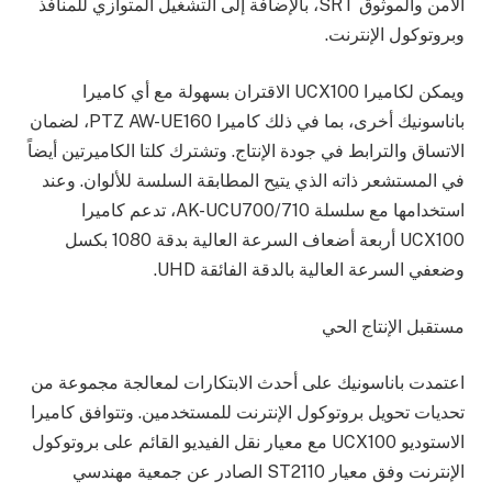
الآمن والموثوق SRT، بالإضافة إلى التشغيل المتوازي للمنافذ
وبروتوكول الإنترنت.
ويمكن لكاميرا UCX100 الاقتران بسهولة مع أي كاميرا
باناسونيك أخرى، بما في ذلك كاميرا PTZ AW-UE160، لضمان
الاتساق والترابط في جودة الإنتاج. وتشترك كلتا الكاميرتين أيضاً
في المستشعر ذاته الذي يتيح المطابقة السلسة للألوان. وعند
استخدامها مع سلسلة AK-UCU700/710، تدعم كاميرا
UCX100 أربعة أضعاف السرعة العالية بدقة 1080 بكسل
وضعفي السرعة العالية بالدقة الفائقة UHD.
مستقبل الإنتاج الحي
اعتمدت باناسونيك على أحدث الابتكارات لمعالجة مجموعة من
تحديات تحويل بروتوكول الإنترنت للمستخدمين. وتتوافق كاميرا
الاستوديو UCX100 مع معيار نقل الفيديو القائم على بروتوكول
الإنترنت وفق معيار ST2110 الصادر عن جمعية مهندسي