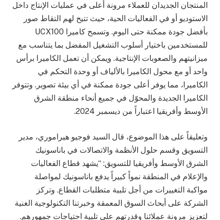
المنتجان الجديدان للعملاء مرونة أعلى في عمليات الإنتاج داخل
الاستوديو أو في الفعاليات الحية، حيث تتيح لهم التقاط صور
بأفضل جودة ممكنة حتى اليوم. وتسمح كاميرا UCX100
للمستخدمين باختيار أسلوب التشغيل المفضل بما يتناسب مع
ميزانيتهم والصعوبات الإنتاجية. ويمكن أن تعمل الكاميرا برأس
واحد أو مع محول الكاميرا بالألياف أو وحدة التحكم في
الكاميرا، مما يوفر أعلى جودة ممكنة في أي بيئة تصوير. وتتوفر
الكاميرا الجديدة والمحوّل في جميع أنحاء منطقة الشرق
الأوسط وأفريقيا اعتباراً من ديسمبر 2024.
وتعليقاً على هذا الموضوع، قال السيد فوجيو هيراموري، مدير
التسويق وقسم حلول الأنظمة والاتصالات في باناسونيك
الشرق الأوسط وأفريقيا للتسويق: “يشهد قطاع الفعاليات
والإعلام في المنطقة نمواً كبيراً يدفع باناسونيك لمواصلة
مواكبة التغييرات من أجل تلبية متطلبات القطاع. وتركز
الشركة على أبحاث السوق المعمقة وخبرتنا التكنولوجية الغنية
لتعزيز مرونة عملائنا وقدرتهم على تلبية احتياجات جمهورهم.