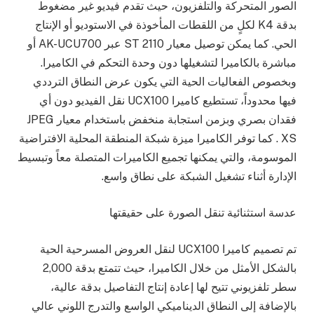
الصور المتحركة والتلفزيون، حيث تقدم فيديو غير مضغوط
بدقة K4 لكلٍ من اللقطات المأخوذة في الاستوديو أو الإنتاج
الحي. كما يمكن توصيل معيار ST 2110 عبر AK-UCU700 أو
مباشرة بالكاميرا لتشغيلها دون وحدة التحكم في الكاميرا.
وبخصوص الفعاليات الحية التي يكون عرض النطاق الترددي
فيها محدوداً، تستطيع كاميرا UCX100 نقل الفيديو دون أي
فقدان بصري وبزمن استجابة منخفض باستخدام معيار JPEG
XS . كما توفر الكاميرا ميزة شبكة المنطقة المحلية الافتراضية
الموسومة، والتي يمكنها تجميع الكاميرات المتصلة معاً وتبسيط
الإدارة أثناء تشغيل الشبكة على نطاق واسع.
عدسة استثنائية تنقل الصورة على حقيقتها
تم تصميم كاميرا UCX100 لنقل العروض المسرحية الحية
بالشكل الأمثل من خلال الكاميرا، حيث تتمتع بدقة 2,000
سطر تلفزيوني تتيح لها إعادة إنتاج التفاصيل بدقة عالية،
بالإضافة إلى النطاق الديناميكي الواسع والتدرج اللوني عالي