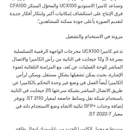
وتساعد كاميرا الاستوديو UCX100 والمحوّل المبتكر CFA100
فرق الإنتاج على استكشاف إمكانيات أكبر وابتكار أفكار جديدة
لتقديم الصورة بأعلى جودة ممكنة للمشاهدين”.
مرونة في الاستخدام والتشغيل
تدعم كاميرا UCX100 مخرجات الواجهة الرقمية التسلسلية
بسرعة 3 و12 جيجابت في الثانية من رأس الكاميرا والاتصال
المباشر للوحة العمليات عن بُعد، مع المزامنة التلقائية لضوء
الإشارة، بحيث يمكن تشغيلها بشكلٍ مستقل. ويمكن لرأس
الكاميرا أيضاً العمل في وضع غير وحدة التحكم بالكاميرا عن
طريق الاتصال المباشر بشبكة سرعتها 25 جيجابت في الثانية
باستخدام شبكة نقل وسائط خاضعة لمعيار ST 2110. وتوفر
إضافة وحدات +SFP ثنائية الاتجاه وضع الاستخدام ذاته في
معيار ST 2022-7.
ويستطيع محول الكاميرا الجديد من باناسونيك إدخال طاقة