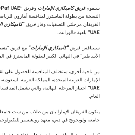
سيقوم
فريق كاميكازي الإمارات
وفريق
“PifThePaf UAE”
النسخة من بطولة الماسترز لمنافسة أمازون للرياضات
الفريقان مرحلتي التصفيات وفاز
فريق
“كاميكازي ال
UAE”
بلعبة فالورانت.
سيتنافس
فريق
“كاميكازي الإمارات”
مع فريق
“بسم 
الأساطير” في النهائي الكبير لبطولة الماسترز في ال
من ناحية أخرى، ستختلف المنافسة للحصول على لق
الإمارات العربية المتحدة، المملكة العربية السعود
UAE”
اجتياز المرحلة النهائية، والتي تشمل المنافس
العام.
يتكون الفريقان الإماراتيان من طلاب من ست جامعات:
جامعة ولونجونج في دبي، معهد روتشستر للتكنولوجيا 