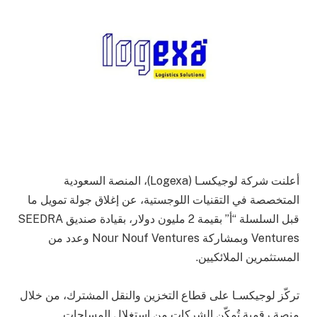
أعلنت شركة لوجيكسـا (Logexa)، المنصة السعودية
المتخصصة في التقنيات اللوجستية، عن إغلاق جولة تمويل ما
قبل السلسلة “أ” بقيمة 2 مليون دولار، بقيادة صنديق SEEDRA
Ventures وبمشاركة Nour Nouf Ventures وعدد من
المستثمرين الملائكيين.
تركّز لوجيكسـا على قطاع التخزين والنقل المشترك، من خلال
منصة رقمية تُمكّن الشركات من استغلال المساحات