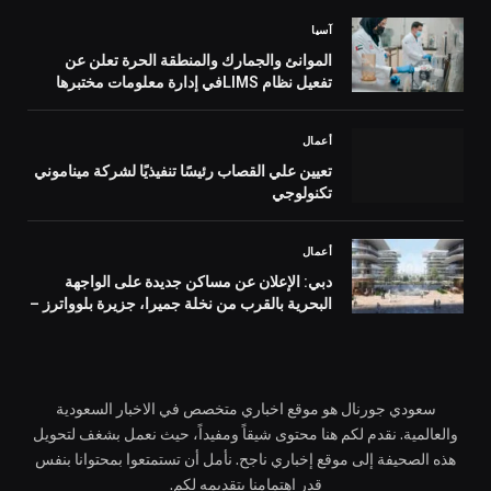
آسيا
الموانئ والجمارك والمنطقة الحرة تعلن عن
تفعيل نظام LIMSفي إدارة معلومات مختبرها
المركزي
أعمال
تعيين علي القصاب رئيسًا تنفيذيًا لشركة ميناموني
تكنولوجي
أعمال
دبي: الإعلان عن مساكن جديدة على الواجهة
البحرية بالقرب من نخلة جميرا، جزيرة بلوواترز –
أخبار
سعودي جورنال هو موقع اخباري متخصص في الاخبار السعودية
والعالمية. نقدم لكم هنا محتوى شيقاً ومفيداً، حيث نعمل بشغف لتحويل
هذه الصحيفة إلى موقع إخباري ناجح. نأمل أن تستمتعوا بمحتوانا بنفس
قدر اهتمامنا بتقديمه لكم.