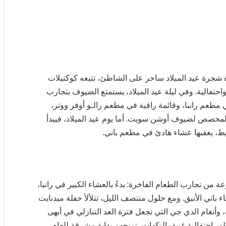
ة شجرة عيد الميلاد ساحر على الشاطئ، تتبعه كوكتيلات
حتفالية. وفي ليلة عيد الميلاد، يستمتع الضيوف بتجارب
طعم رانبا، وقائمة راقية في مطعم رالـو أوفر ووتر،
لمخصص لضيوف أوشن سويت. أما يوم عيد الميلاد، فيبدأ
يط، يعقبها عشاء هادئ في مطعم باني.
 من تجارب الطعام الفاخرة: بدءً بالعشاء الكبير في رانبا،
ء باني الأنيق. ومع حلول منتصف الليل، تتلألأ حفلة ميدنايت
 وأنغام الدي جي التي تجعل فترة العد التنازلي في أبهى
يستقبل الضيوف عام 2026 بوجبة فطور احتفالية غنية بالنكهات، تمنحهم بداية مشرقة للعام