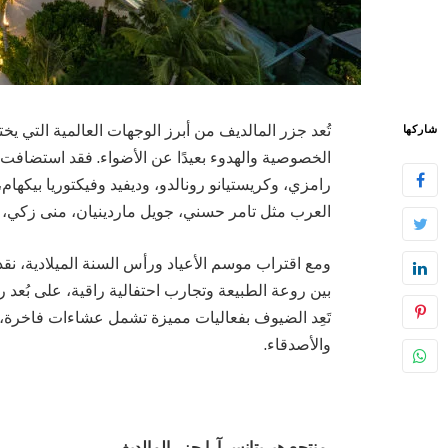
تُعد جزر المالديف من أبرز الوجهات العالمية التي ي
شاركها
الخصوصية والهدوء بعيدًا عن الأضواء. فقد استضافت
رامزي، وكريستيانو رونالدو، وديفيد وفيكتوريا بيكهام
العرب مثل تامر حسني، جويل ماردينيان، منى زكي،
ومع اقتراب موسم الأعياد ورأس السنة الميلادية، ن
بين روعة الطبيعة وتجارب احتفالية راقية، على بُع
تَعِد الضيوف بفعاليات مميزة تشمل عشاءات فاخرة، ح
والأصدقاء.
منتجع هيريتانس آرا جزر المالديف