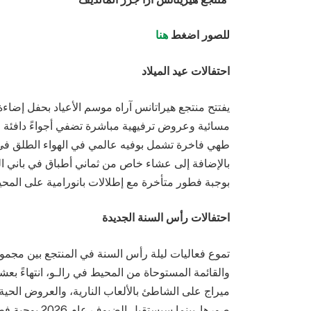
للصور اضغط
هنا
احتفالات عيد الميلاد
يفتتح منتجع هيراتانس آراه موسم الأعياد بحفل إضاء
مسائية وعروض ترفيهية مباشرة تضفي أجواءً دافئة وا
طهي فاخرة تشمل بوفيه عالمي في الهواء الطلق في م
بالإضافة إلى عشاء خاص من ثماني أطباق في باني ا
بوجبة فطور متأخرة مع إطلالات بانورامية على المح
احتفالات رأس السنة الجديدة
تموع فعاليات ليلة رأس السنة في المنتجع بين مجموعة
والقائمة المستوحاة من المحيط في رالـو، انتهاءً بعشا
ميراج على الشاطئ بالألعاب النارية، والعروض الحية،
صورها. بينما س