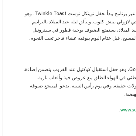
يعيد منتجع سو/ جزر المالديف تعريف بريق العطلات عبر برنامج يبدأ بحفل توينكل توست Twinkle Toast، وهو
ازولي بيتش كلوب. وتتألق ليلة عيد الميلاد بالترانيم
يد الميلاد، يستمتع الضيوف بوجبة فطور في سيترونيل
لمسبح، قبل ختام اليوم ببوفيه عشاء فاخر تحت النجوم.
تنطلق ليلة رأس السنة بحفل جولدن أور Golden Hour، وهو حفل استقبال كوكتيل عند الغروب يتضمن إضاءة،
ء شاطئي في الهواء الطلق مع عروض حية وألعاب نارية.
 ليلية هادئة ومأكولات خفيفة. وفي يوم رأس السنة، يدعو المنتجع ضيوفه
هضبة.
.
www.so