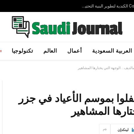
شركة AVELIN AI الإماراتية الناشئة تجمع 3.7 مليون دولار لتوسيع حلول الذكاء الاصطناعي السيادي عالميًا
العربية السعودية
أعمال
العالم
تكنولوجيا
لمالديف… الوجهة التي يختارها المشاهير
تفلوا بموسم الأعياد في جزر
ارها المشاهير
لينكدإن