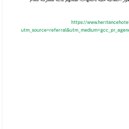
https://www.heritancehote
utm_source=referral&utm_medium=gcc_pr_agenc