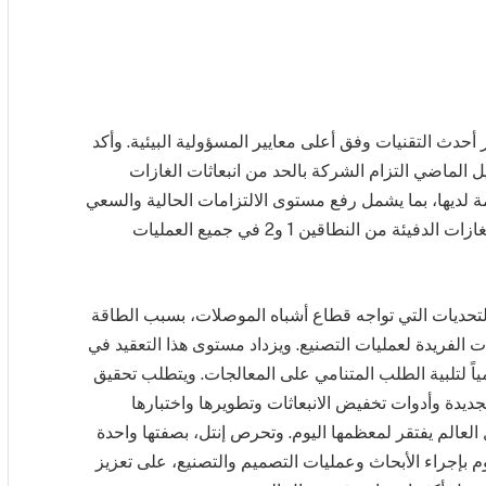
أحدث التقنيات وفق أعلى معايير المسؤولية البيئية. وأكد
 الماضي التزام الشركة بالحد من انبعاثات الغازات
مة لديها، بما يشمل رفع مستوى الالتزامات الحالية والسعي
لتحقيق هدف الحياد المناخي على مستوى انبعاثات الغازات الدفيئة من النطاقين 1 و2 في جميع العمليات
التحديات التي تواجه قطاع أشباه الموصلات، بسبب الطاقة
ت الفريدة لعمليات التصنيع. ويزداد مستوى هذا التعقيد في
ً لتلبية الطلب المتنامي على المعالجات. ويتطلب تحقيق
ديدة وأدوات تخفيض الانبعاثات وتطويرها واختبارها
لعالم يفتقر لمعظمها اليوم. وتحرص إنتل، بصفتها واحدة
 بإجراء الأبحاث وعمليات التصميم والتصنيع، على تعزيز