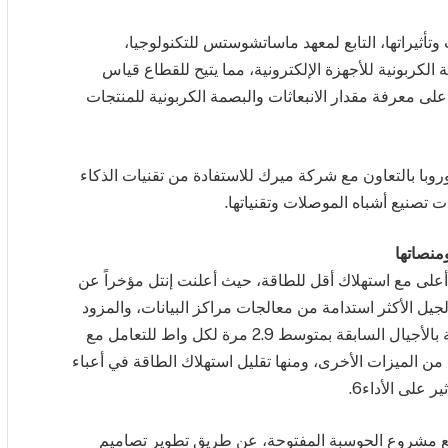
أثيراتها، التابع لمعهد ماساتشوستس للتكنولوجيا،
لكربونية للأجهزة الإلكترونية، مما يتيح للقطاع قياس
ى معرفة مقدار الانبعاثات والبصمة الكربونية للمنتجات
وبا بالتعاون مع شركة ميرك للاستفادة من تقنيات الذكاء
ت تصنيع أشباه الموصلات وتقنياتها.
منصاتها
 أعلى مع استهلاك أقل للطاقة، حيث أعلنت إنتل مؤخراً عن
Xe من الجيل الرابع، الجيل الأكثر استدامة من معالجات مراكز البيانات، والمزود
بمسرعات مدمجة للمساعدة على تعزيز الأداء مقارنة بالأجيال السابقة بمتوسط 2.9 مرة لكل واط للتعامل مع
جات بالعديد من الميزات الأخرى، ومنها تقليل استهلاك الطاقة في أعباء
ن مع مشروع الحوسبة المفتوحة، عن طريق تطوير تصاميم