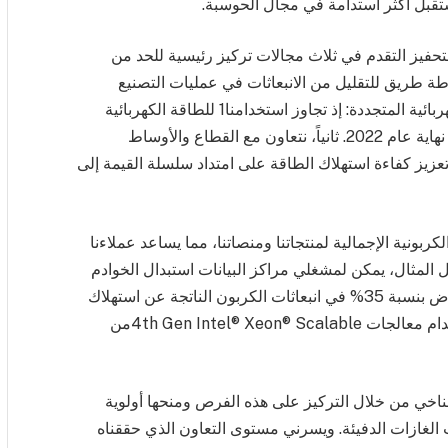
تقبل أكثر استدامة في مجال الحوسبة.
لتحفيز التقدم في ثلاث مجالات تركيز رئيسية للحد من
رطة طريق للتقليل من الانبعاثات في عمليات التصنيع
ومباني المكاتب، بما يشمل الاستثمار في الطاقة الكهربائية المتجددة: إذ تجاوز استخدامنا1 للطاقة الكهربائية
المتجددة عالمياً نسبة 90% من استخدامنا الكلي في نهاية عام 2022. ثانياً، نتعاون مع القطاع والأوساط
تعزيز كفاءة استهلاك الطاقة على امتداد سلسلة القيمة إلى
ربونية الإجمالية لمنتجاتنا ومنصاتنا، مما يساعد عملاءنا
المثال، يمكن لمشغلي مراكز البيانات استبدال الخوادم
التي مضى على استخدامها أربع سنوات لتحقيق انخفاض بنسبة 35% في انبعاثات الكربون الناتجة عن استهلاك
الكهرباء خلال السنوات الأربع المقبلة من خلال استخدام معالجات 4th Gen Intel® Xeon® Scalableمن
مناخي من خلال التركيز على هذه الفرص ومنحها أولوية
لغازات الدفيئة. ويسرني مستوى التعاون الذي حققناه