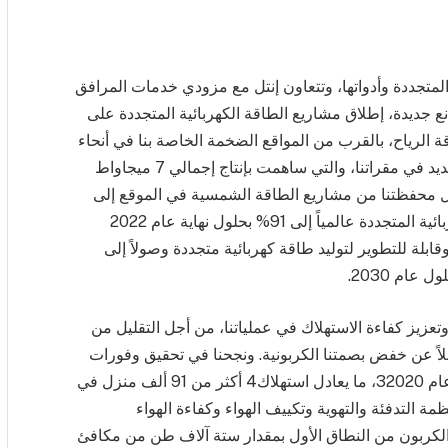
لمتجددة وأدواتها، وتتعاون إنتل مع مزودي خدمات المرافق
نع جديدة، إطلاق مشاريع الطاقة الكهربائية المتجددة على
الرياح، بالقرب من المواقع الضخمة الخاصة بنا في أنحاء
العالم. كما قمنا بتركيب 14 مشروع طاقة شمسية جديد في مقراتنا، والتي ساهمت بإنتاج إجمالي 7 ميجاواط
صل محفظتنا من مشاريع الطاقة الشمسية في الموقع إلى
30 ميجاواط. ووصل إجمالي استخدامنا للطاقة الكهربائية المتجددة عالمياً إلى 91% بحلول نهاية عام 2022
فرص موثوقة وقابلة للتطوير لتوليد طاقة كهربائية متجددة وصولاً إلى
عام 2030.
عزيز كفاءة الاستهلاك في عملياتنا، من أجل التقليل من
 فضلاً عن خفض بصمتنا الكربونية. ونجحنا في تحقيق وفورات
تساوي 973 مليون كيلوواط ساعي من الطاقة منذ عام 32020، ما يعادل استهلاك4 أكثر من 91 ألف منزل في
نظمة التدفئة والتهوية وتكييف الهواء وكفاءة الهواء
عام 2022 بخفض انبعاثات الكربون من النطاق الأول بمقدار ستة آلاف طن من مكافئ