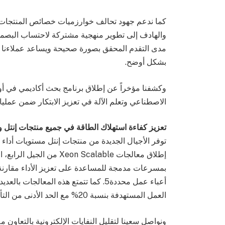
كما ندعم جهود تحالف خوارزميات خصائص المنتجات وت
والهادف إلى تطوير منهجية مشتركة لاحتساب البصمة ا
مدى التقدم المحقق بصورة صحيحة ويساعد عملاءنا عل
بشكل أوضح.
وكشفنا مؤخراً عن إطلاق برنامج بحث أكاديمي في أور
الاصطناعي وتعلم الآلة في تعزيز الابتكار ضمن عمليا
تعزيز كفاءة استهلاك الطاقة في جميع منتجات إنتل و
توفر الأجيال الجديدة من منتجات إنتل مستويات أداء
إطلاق معالجات on Scalable
أعباء عمل محددة5. كما تتمتع هذه المعال
العمل المستهدفة بنسبة 20% مع الحد الأدنى من التأثير على الأداء6.
ونواصل سعينا لتقليل النفايات الإلكترونية بالتعاو