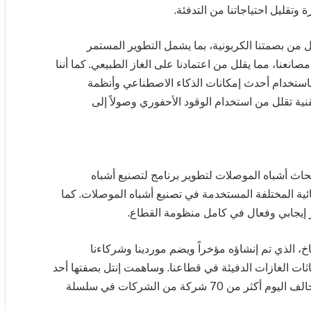
ة وتقليل احتياجاتنا من التدفئة.
يل من بصمتنا الكربونية، بما يشمل التطوير المستمر
صانعنا، مما يقلل من اعتمادنا على الغاز الطبيعي. كما أننا
باستخدام أحدث إمكانات الذكاء الاصطناعي وأنظمة
نية تقلل من استخدام الوقود الأحفوري وصولاً إلى
ث أشباه الموصلات لتطوير برنامج لتصنيع أشباه
ائية المختلفة المستخدمة في تصنيع أشباه الموصلات. كما
ر إيجابي وفعال في كامل منظومة القطاع.
، الذي تم إنشاؤه مؤخراً ويضم موردينا وشركاءنا
عاثات الغازات الدفيئة في قطاعنا. وساهمت إنتل بصفتها أحد
الشركاء المؤسسين في تعزيز هذه الجهود. ويضم التحالف اليوم أكثر من 70 شركة من الشركات في سلسلة