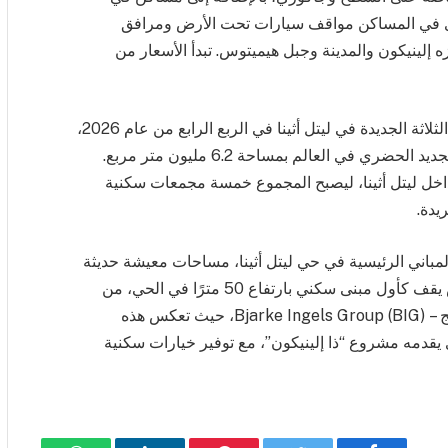
رى في المساكن مواقف سيارات تحت الأرض ومرافق
ه إلينيكون والمدينة وجبل هيميتوس. تبدأ الأسعار من
هذا ومن المقرر الانتهاء من جميع الإضافات السكنية الثلاثة الجديدة في ليتل أثينا في الربع الرابع من عام 2026،
مما يكمل مشروع “ذا إلينيكون”، أحد أكبر مشاريع التجديد الحضري في العالم بمساحة 6.2 مليون متر مربع.
داخل ليتل أثينا، ليصبح المجموع خمسة مجمعات سكنية
يدة.
مباني الرئيسية في حي ليتل أثينا، مساحات معيشة حديثة
ضمن بيئة مجتمعية نابضة بالحياة. أما برج بارك رايس يقف كأول مبنى سكني بارتفاع 50 مترًا في الحي، من
تصميم شركة الهندسة المعمارية العالمية الشهيرة بيج – Bjarke Ingels Group (BIG)، حيث تعكس هذه
يقدمه مشروع “ذا إلينيكون”، مع توفير خيارات سكنية