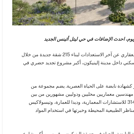
يوم، احدث الإضافات في حي ليتل أثينس الجديد
أعلنت شركة لامدا للتطوير العقاري عن آخر الاستعدادات لبناء 215 شقة جديدة من خلال
سكني داخل مدينة إلينيكون، أكبر مشروع تجديد حضري في
 كشهادة نابضة على الحياة العصرية. يضم مجموعة من
هندسين معماريين محليين ودوليين مشهورين من بين
الشركات المرموقة المشاركة في التصميم ستوديو 314 للاستشارات المعمارية، وديدا للعمارة، وتيسولاكيس
ناظر الطبيعية المحيطة وخبرتها في استخدام المواد
 النابضة بالحياة في حديقة إلينيكون، وقربه من أكبر شارع