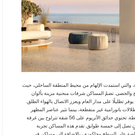
رة، والتي استمدت الإلهام من محيط المنطقة الساحلي، حيث
ج والحصى. تضمُ المساكن شرفات منحنية مزينة بألوان
ر تظليلًا على مدار العام ويعزز الاتصال بالهواء الطلق.
الات بانورامية غير منقطعة، بينما تثير عناصر المظهر
الخشبي إحساسًا بالطبيعة، مما يعكس الحدائق المحيطة. تحتوي حدائق الأتريوم على 56 شقة تتراوح بين غرفة
نٍ تصل إلى خمسة طوابق. تقدم هذه المساكن تجربة
صة على السطح وجاكوزي، بالإضافة إلى مساكن في