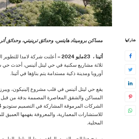
مساكن بروميناد هايتس، وحدائق ترينيتي، وحدائق أتر
شاركها
أثينا ،
23
مايو 2024 –
ثلاثة مشاريع سكنية في حي ليتل أثينس، أحدث حي 
أوروبا ومدينة ذكية مستدامة يتم بناؤها في أثينا.
يقع حي ليتل أثينس في قلب مشروع إلينيكون، ويبرز
المساكن والشقق المعاصرة المصممة بدقة من قبل م
للاستشارات المعمارية، والمعروفة بفهمها العميق للم
المحلية.
سيتيح هذا الحي الفريد، الواقع وسط المناظر الطبيعية