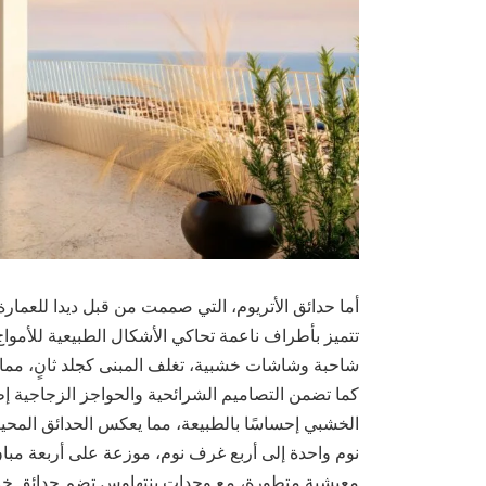
أما حدائق الأتريوم، التي صممت من قبل ديدا للعما
تتميز بأطراف ناعمة تحاكي الأشكال الطبيعية للأموا
شاحبة وشاشات خشبية، تغلف المبنى كجلد ثانٍ، مما يوف
كما تضمن التصاميم الشرائحية والحواجز الزجاجية إطل
نوم واحدة إلى أربع غرف نوم، موزعة على أربعة مبا
معيشية متطورة، مع وحدات بنتهاوس تضم حدائق خا