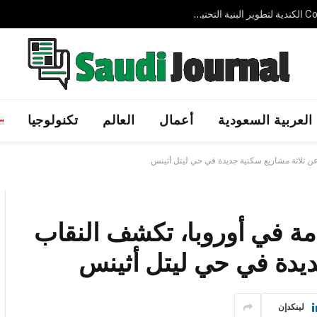
شركة AVELIN AI الإماراتية الناشئة تجمع 3.7 مليون دولار لتوسيع حلول الذكاء الاصطناعي السيادي عالميًا
العربية السعودية
أعمال
العالم
تكنولوجيا
عن ثلاثة مشاريع سكنية جديدة في حي ليتل أثينس
امة في أوروبا، تكشف النقاب
ديدة في حي ليتل أثينس
لينكدإن