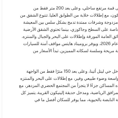
تقع مساكن بروميناد هايتس في موقع استراتيجي على قمة مرتفع ساحلي، وعلى بعد 200 متر فقط من
ديقة إلينيكون، مع إطلالات خلابة من الطوابق العليا. تتنوع الشقق من
ات مزدوجة وشرفات ممتدة تدمج بشكل سلس بين المعيشة
ق خاصة على السطح وجاكوزي، بينما تحتوي الشقق الأرضية
العامة المورقة وإطلالات على البحر والجبال والمنتزه.
من المقرر الانتهاء من المشروع في الربع الرابع من عام 2026، ويوفر بروميناد هايتس مواقف آمنة للسيارات
مريحة وسلسة لسكانه المميزين. تبدأ الأسعار من
تقع حدائق ترينيتي وحدائق الأتريوم في موقع هادئ داخل حي ليتل أثينا، وعلى بعد 150 مترًا فقط من الواجهة
 واسعة وضوء طبيعي وفير، مع إطلالات على البحر والمنتزه
ذه المساكن جزءًا لا يتجزأ من المجتمع الحضري المزدهر، مع
افق الرياضية، ومدخل حديقة إلينيكون القريبة. يتميز كل
ة النابضة بالحيوية، مما يوفر للسكان أفضل ما في