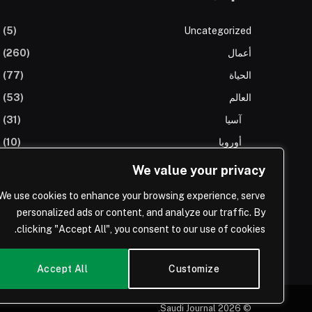
(5)
Uncategorized
أعمال
(260)
الحياة
(77)
العالم
(53)
آسيا
(31)
أوروبا
(10)
افريقيا
(3)
We value your privacy
الولايات المتحدة
(8)
We use cookies to enhance your browsing experience, serve
المملكة العربية السعودية
(66)
personalized ads or content, and analyze our traffic. By
clicking "Accept All", you consent to our use of cookies.
تكنولوجيا
(43)
Accept All
Customize
© 2026 Saudi Journal.