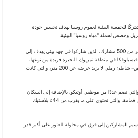
تركًا للجمعية البيئية لعموم روسيا بهدف تحسين جودة
استقطب الحدث الذي تم تنظيمه بمساعدة أوتيكو أكثر من 500 مشارك، الذين شاركوا في جهد بيئي يهدف إلى
فيسيلوفكا في منطقة تمريوك. البحيرة فريدة من نوعها،
لأنها مفصولة عن البحر الأسود بشريط ضيق من الأرض – شاطئ رملي لا يزيد عرضه عن 200 متر، والتي كانت
تي تضم عددًا من موظفي أوتيكو، بالإضافة إلى السكان
المحليين. كانت نتيجة الحدث جمع أكثر من 600 كيس قمامة، والتي تحتوي على ما يقرب من 44٪ بلاستيك
يم المشاركين إلى فرق في محاولة للعثور على أكبر قدر