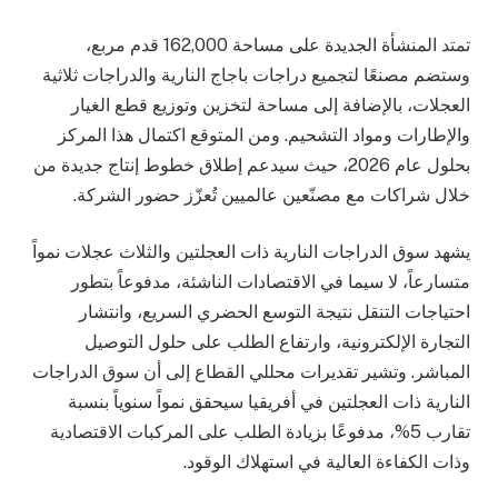
تمتد المنشأة الجديدة على مساحة 162,000 قدم مربع،
وستضم مصنعًا لتجميع دراجات باجاج النارية والدراجات ثلاثية
العجلات، بالإضافة إلى مساحة لتخزين وتوزيع قطع الغيار
والإطارات ومواد التشحيم. ومن المتوقع اكتمال هذا المركز
بحلول عام 2026، حيث سيدعم إطلاق خطوط إنتاج جديدة من
خلال شراكات مع مصنّعين عالميين تُعزّز حضور الشركة.
يشهد سوق الدراجات النارية ذات العجلتين والثلاث عجلات نمواً
متسارعاً، لا سيما في الاقتصادات الناشئة، مدفوعاً بتطور
احتياجات التنقل نتيجة التوسع الحضري السريع، وانتشار
التجارة الإلكترونية، وارتفاع الطلب على حلول التوصيل
المباشر. وتشير تقديرات محللي القطاع إلى أن سوق الدراجات
النارية ذات العجلتين في أفريقيا سيحقق نمواً سنوياً بنسبة
تقارب 5%، مدفوعًا بزيادة الطلب على المركبات الاقتصادية
وذات الكفاءة العالية في استهلاك الوقود.