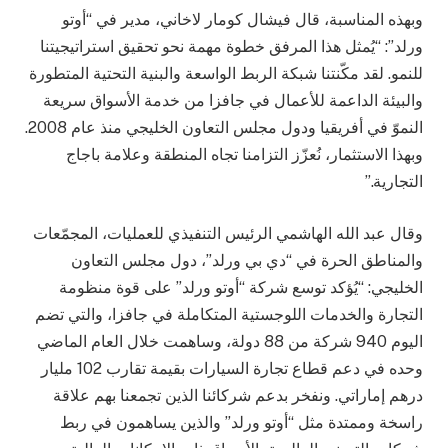
وبهذه المناسبة، قال فيشال كومار لاخاني، مدير في “أوتو
ورلد”: “يُمثل هذا المرفق خطوة مهمة نحو تحقيق استراتيجيتنا
للنمو. لقد مكّنتنا شبكة الربط الواسعة والبنية التحتية المتطورة
والبيئة الداعمة للأعمال في جافزا من خدمة الأسواق سريعة
النموّ في أفريقيا ودول مجلس التعاون الخليجي منذ عام 2008.
وبهذا الاستثمار، نُعزّز التزامنا تجاه المنطقة وعلامة باجاج
التجارية.”
وقال
عبد الله الهاشمي الرئيس التنفيذي للعمليات، المجمّعات
والمناطق الحرة في “دي بي ورلد”، دول مجلس التعاون
الخليجي: “يُؤكد توسع شركة “أوتو ورلد” على قوة منظومة
التجارة والخدمات اللوجستية المتكاملة في جافزا، والتي تضم
اليوم 940 شركة من 88 دولة، وساهمت خلال العام الماضي
وحده في دعم قطاع تجارة السيارات بقيمة تقارب 102 مليار
درهم إماراتي. ونفخر بدعم شركائنا الذين تجمعنا بهم علاقة
راسخة وممتدة مثل “أوتو ورلد” والذين يساهمون في ربط