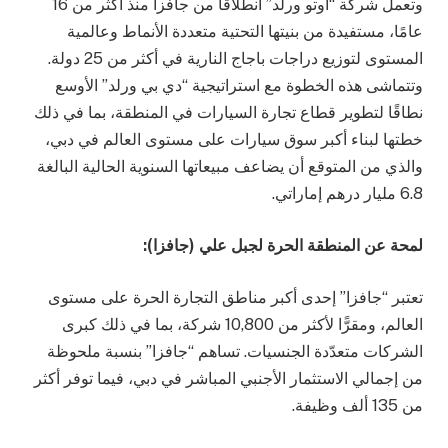
وتعمل شركة “أوتو ورلد” انطلاقًا من جافزا منذ أكثر من 16
عامًا، مستفيدة من بنيتها التحتية متعددة الأنماط وعالمية
المستوى لتوزيع دراجات باجاج النارية في أكثر من 25 دولة.
وتتماشى هذه الخطوة مع استراتيجية “دي بي ورلد” الأوسع
نطاقًا لتطوير قطاع تجارة السيارات في المنطقة، بما في ذلك
خطتها لبناء أكبر سوق سيارات على مستوى العالم في دبي،
والذي من المتوقع أن يضاعف مبيعاتها السنوية الحالية البالغة
6.8 مليار درهم إماراتي.
لمحة عن المنطقة الحرة لجبل علي (جافزا)
:
تعتبر “جافزا” إحدى أكبر مناطق التجارة الحرة على مستوى
العالم، ومقرًّا لأكثر من 10,800 شركة، بما في ذلك كبرى
الشركات متعدّدة الجنسيات. تساهم “جافزا” بنسبة ملحوظة
من إجمالي الاستثمار الأجنبي المباشر في دبي، فيما توفر أكثر
من 135 ألف وظيفة.