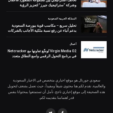
تحالف استراتيجي بين مجموعة أكسفورد للأعمال
وشركة “ستراتيجيك جيرز” لتعزيز الرؤية
الاقتصادية في المملكة العربية السعودية
المملكة العربية السعودية
تحليل سريع – مكاسب قوية ببورصة السعودية
بدعم أنباء عن رفع نسبة ملكية الأجانب بالشركات
المدرجة
أعمال
Virgin Media O2 تُوسِّع تعاونها مع Netcracker
في برنامج التحول الرقمي واسع النطاق متعدد
السنوات
سعودي جورنال هو موقع اخباري متخصص في الاخبار السعودية
والعالمية. نقدم لكم هنا محتوى شيقاً ومفيداً، حيث نعمل بشغف لتحويل
هذه الصحيفة إلى موقع إخباري ناجح. نأمل أن تستمتعوا بمحتوانا بنفس
قدر اهتمامنا بتقديمه لكم.