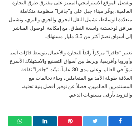
وبفضل الموقع الاستراتيجي المميز على مفترق طرق التجارة
العالمية، يوفّر ميناء جبل علي و”جافزا” منظومة متكاملة
متعدّدة الوسائط، تشمل النقل البحري والجوي والبري، وتشمل
مرافق لوجستية واسعة النطاق، مع إمكانية الوصول المباشر
إلى أسواق تضمّ أكثر من 3.5 مليار مستهلك.
تعتبر “جافزا” مركزاً رائداً للتجارة والأعمال يتوسط قارّات آسيا
وأوروبا وأفريقيا، ويربط بين أسواق التصنيع والاستهلاك الأسرع
نموّاً في العالم. وعلى مدى 30 عاماً، تبنّت “جافزا” ثقافة
العلاقة طويلة الأمد مع المتعاملين، وبناء تحالفات مع
المستثمرين العالميين، فضلاً عن توفير أفضل بنية تحتية،
والتزويد بأرقى مستويات الدعم.
فيسبوك
تويتر
بينتيريست
لينكدإن
واتساب