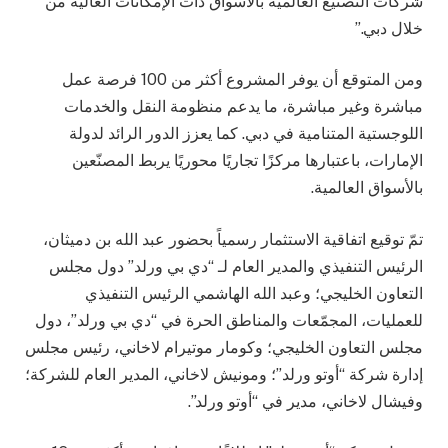
شركات التصنيع العالمية بالأسواق ذات الإمكانات العالية من
خلال دبي.”
ومن المتوقع أن يوفر المشروع أكثر من 100 فرصة عمل
مباشرة وغير مباشرة، ما يدعم منظومة النقل والخدمات
اللوجستية المتنامية في دبي. كما يعزز الدور الرائد لدولة
الإمارات، باعتبارها مركزًا تجاريًا محوريًا يربط المصنّعين
بالأسواق العالمية.
تمّ توقيع اتفاقية الاستثمار رسمياً بحضور عبد الله بن دميثان،
الرئيس التنفيذي والمدير العام لـ “دي بي ورلد” دول مجلس
التعاون الخليجي؛ وعبد الله الهاشمي الرئيس التنفيذي
للعمليات، المجمّعات والمناطق الحرة في “دي بي ورلد”، دول
مجلس التعاون الخليجي؛ وكومار موتيرام لاخاني، رئيس مجلس
إدارة شركة “أوتو ورلد”؛ ومونيش لاخاني، المدير العام للشركة؛
وفيشال لاخاني، مدير في “أوتو ورلد”.