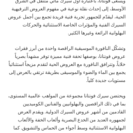
ويسعى فونتانا، باعتباره أول سيرك مائي متنقل في الشرق
الأوسط، إلى إحداث نقلة نوعية في مفهوم العروض الترفيهية
الحية، ليقدّم للجمهور تجربة فنية فريدة تجمع بين أجمل عروض
السيرك الفنية والمؤثرات الخاصة الاستثنائية والحركات
البهلوانية الرائعة وغيرها الكثير.
وتشكّل النافورة الموسيقية الراقصة واحدة من أبرز فقرات
عروض فونتانا، بوصفها تحفة فنية مميزة توفر مشهداً بصرياً
خلاباً. وتترافق النافورة مع العروض الحية لتقدم مزيجاً استثنائياً
يجمع بين الماء والضوء والموسيقى بطريقة ترتقي بالعرض إلى
مستويات جديدة كلياً.
ويحتضن سيرك فونتانا مجموعة من المواهب عالمية المستوى،
بما في ذلك الراقصين والبهلوانيين والفنانين الكوميديين
القادمين من أشهر عروض السيرك الدولية. ويقدم العرض
لجمهوره العديد من الخدع البصرية وألعاب الخفة والألعاب
البهلوانية الاستثنائية وسط أجواء من الحماس والتشويق. كما