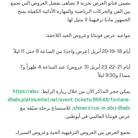
يضمن فنانو العرض تجربة لا تضاهى بفضل العروض التي تجمع
بين الفن والحركات الرياضية والمهارة الأدائية الكفيلة بمنح
الجمهور مادةً ترفيهيةً لا مثيل لها.
مواعيد عرض فونتانا وعروض العيد اللاحقة:
أيام 18 -19-20 أبريل (عرض واحد): من الساعة 9 حتى 11 ليلاً
أيام 21 -22- 23 أبريل (3 عروض): عند الساعة 4 ظهراً و7
مساءً و9:30 ليلاً
يمكن حجز التذاكر الآن من خلال زيارة الرابط:
https://abu-
dhabi.platinumlist.net/event-tickets/86648/fontana-
showcircus-in-abu-dhabi
، للاستمتاع برحلة شيّقة مع
عرض فونتانا العالمي في أبوظبي.
يجمع العرض بين العروض الترفيهية الحية وعروض السيرك